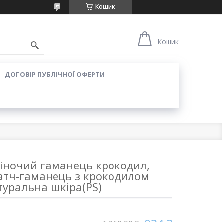
Кошик
Кошик
ДОГОВІР ПУБЛІЧНОЇ ОФЕРТИ
іночий гаманець крокодил,
атч-гаманець з крокодилом
туральна шкіра(PS)