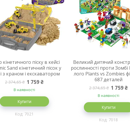
р кінетичного піску в кейсі
Великий дитячий конст
ic Sand кінетичний пісок у
рослинності проти Зомбі
зі з краном і екскаватором
лого Plants vs Zombies ф
687 деталей
1 759 ₴
2 374,65 ₴
1 759 ₴
2 374,65 ₴
В наявності
В наявності
Купити
Купити
7021
7018