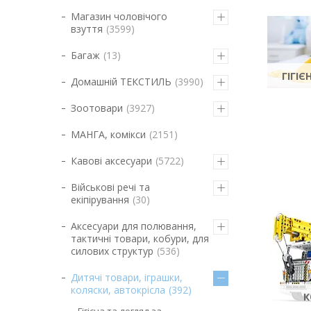
Магазин чоловічого
взуття
3599
Багаж
13
ГІГІ
Домашній ТЕКСТИЛЬ
3990
Зоотовари
3927
МАНГА, комікси
2151
Кавові аксесуари
5722
Військові речі та
екіпірування
30
Аксесуари для полювання,
тактичні товари, кобури, для
силових структур
536
Дитячі товари, іграшки,
коляски, автокрісла
392
К