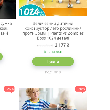
 сумка
Величезний дитячий
кзак
конструктор лего рослиніння
евий
проти Зомбі | Plants vs Zombies
Boss 1024 деталі
2 177 ₴
2 938,95 ₴
В наявності
Купити
7019
–26%
–26%