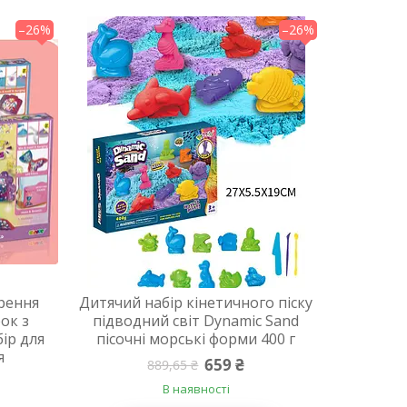
–26%
–26%
рення
Дитячий набір кінетичного піску
ок з
підводний світ Dynamic Sand
ір для
пісочні морські форми 400 г
я
659 ₴
889,65 ₴
В наявності