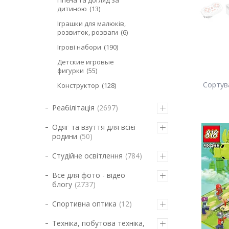
Гігієна та догляд за
дитиною
13
Іграшки для малюків,
розвиток, розваги
6
Ігрові набори
190
Детские игровые
фигурки
55
Конструктор
128
Реабілітація
2697
Одяг та взуття для всієї
родини
50
Студійне освітлення
784
Все для фото - відео
блогу
2737
Спортивна оптика
12
Техніка, побутова техніка,