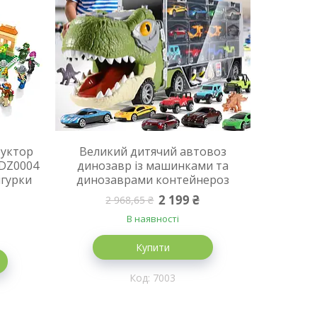
руктор
Великий дитячий автовоз
 DZ0004
динозавр із машинками та
ігурки
динозаврами контейнероз
2 199 ₴
2 968,65 ₴
В наявності
Купити
7003