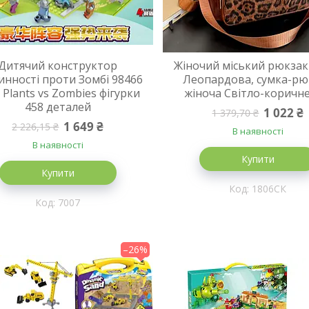
Дитячий конструктор
Жіночий міський рюкзак
инності проти Зомбі 98466
Леопардова, сумка-рю
 Plants vs Zombies фігурки
жіноча Світло-коричн
458 деталей
1 022 ₴
1 379,70 ₴
1 649 ₴
2 226,15 ₴
В наявності
В наявності
Купити
Купити
1806СК
7007
–26%