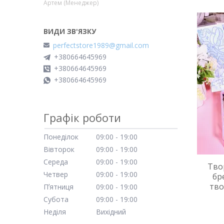
Артем (Менеджер)
perfectstore1989@gmail.com
+380664645969
+380664645969
+380664645969
Графік роботи
Понеділок
09:00
19:00
Вівторок
09:00
19:00
Середа
09:00
19:00
Тво
Четвер
09:00
19:00
бр
тво
Пʼятниця
09:00
19:00
Субота
09:00
19:00
Неділя
Вихідний