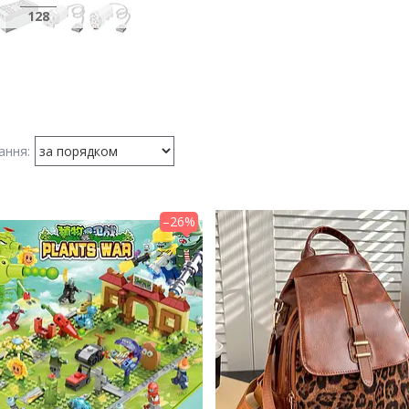
128
–26%