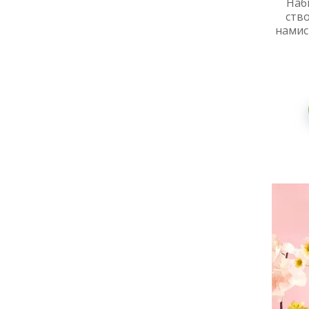
Наб
ство
намис