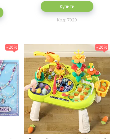
Купити
7020
–26%
–26%