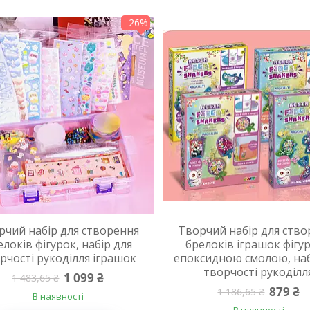
–26%
рчий набір для створення
Творчий набір для ство
елоків фігурок, набір для
брелоків іграшок фігур
рчості рукоділля іграшок
епоксидною смолою, наб
творчості рукоділл
1 099 ₴
1 483,65 ₴
879 ₴
1 186,65 ₴
В наявності