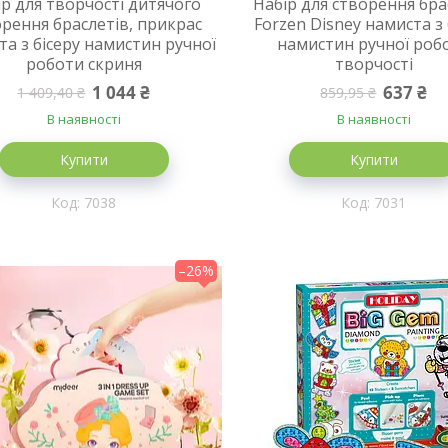
ір для творчості дитячого
Набір для створення бра
рення браслетів, прикрас
Forzen Disney намиста з 
та з бісеру намистин ручної
намистин ручної роб
роботи скриня
творчості
1 044 ₴
637 ₴
1 409,40 ₴
859,95 ₴
В наявності
В наявності
Купити
Купити
7038
7031
–26%