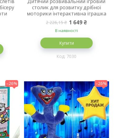
слетів
Дитячий розвивальний ігровий
бісеру
столик для розвитку дрібної
оти
моторики інтерактивна іграшка
1 649 ₴
2 226,15 ₴
В наявності
Купити
7030
–26%
–26%