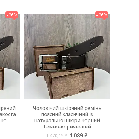
–26%
–26%
іряний
Чоловічий шкіряний ремінь
акоста
поясний класичний із
мно-
натуральної шкіри чорний
Темно-коричневий
1 089 ₴
1 470,15 ₴