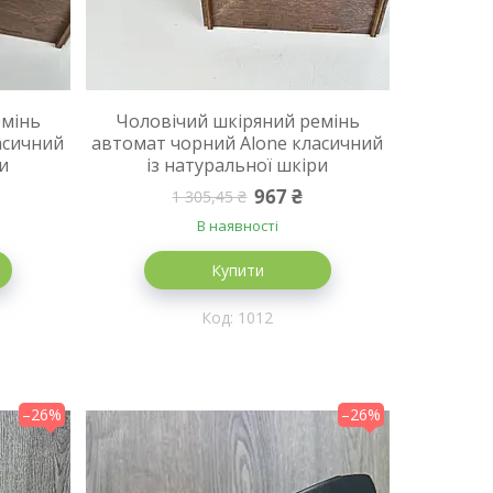
емінь
Чоловічий шкіряний ремінь
асичний
автомат чорний Alone класичний
ри
із натуральної шкіри
967 ₴
1 305,45 ₴
В наявності
Купити
1012
–26%
–26%