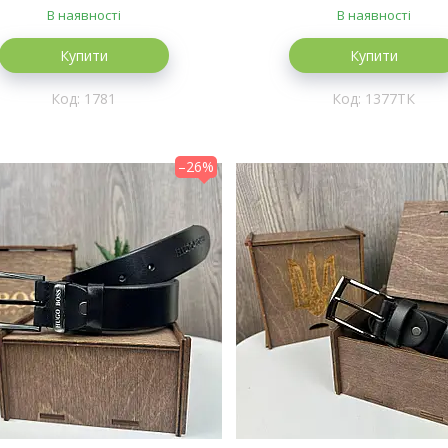
В наявності
В наявності
Купити
Купити
1781
1377ТК
–26%