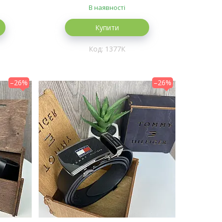
В наявності
Купити
1377К
–26%
–26%