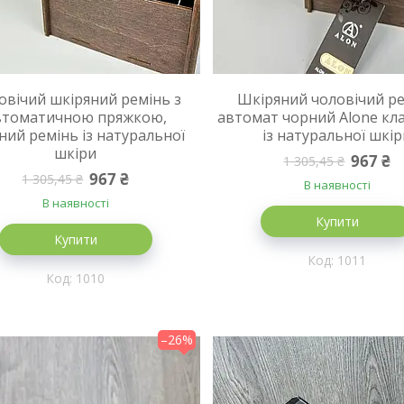
овічий шкіряний ремінь з
Шкіряний чоловічий р
втоматичною пряжкою,
автомат чорний Alone кл
ний ремінь із натуральної
із натуральної шкі
шкіри
967 ₴
1 305,45 ₴
967 ₴
1 305,45 ₴
В наявності
В наявності
Купити
Купити
1011
1010
–26%