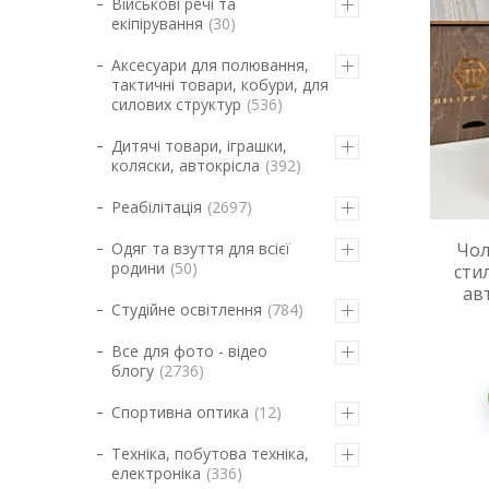
Військові речі та
екіпірування
30
Аксесуари для полювання,
тактичні товари, кобури, для
силових структур
536
Дитячі товари, іграшки,
коляски, автокрісла
392
Реабілітація
2697
Одяг та взуття для всієї
Чол
родини
50
стил
ав
Студійне освітлення
784
Все для фото - відео
блогу
2736
Спортивна оптика
12
Техніка, побутова техніка,
електроніка
336