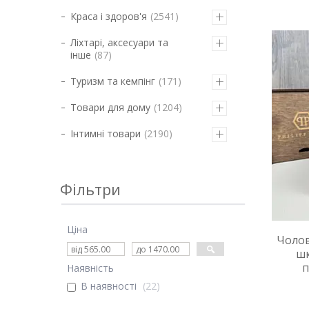
Краса і здоров'я
2541
Ліхтарі, аксесуари та
інше
87
Туризм та кемпінг
171
Товари для дому
1204
Інтимні товари
2190
Фільтри
Ціна
Чолов
шк
п
Наявність
В наявності
22