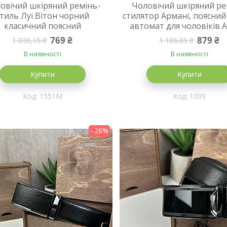
овічий шкіряний ремінь-
Чоловічий шкіряний ре
стиль Луї Вітон чорний
стилятор Армані, поясний
класичний поясний
автомат для чоловіків 
769 ₴
879 ₴
1 038,15 ₴
1 186,65 ₴
В наявності
В наявності
Купити
Купити
1551М
1009
–26%