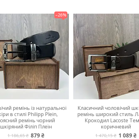
–26%
ічий ремінь із натуральної
Класичний чоловічий шк
іри в стилі Philipp Plein,
ремінь широкий стиль Л
оясний ремінь чорний
Крокодил Lacoste Те
шкіряний Філіп Плеїн
коричневий
879 ₴
1 089 ₴
1 186,65 ₴
1 470,15 ₴