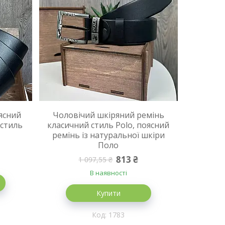
ясний
Чоловічий шкіряний ремінь
 стиль
класичний стиль Polo, поясний
ремінь із натуральної шкіри
Поло
813 ₴
1 097,55 ₴
В наявності
Купити
1783