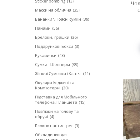
Sticker bombing
13
Чол
Маски на обличчя
35
Бананки \ Поясні сумки
39
Панами
56
Брелоки, іграшки
36
Подарункові Бокси
3
Рукавички
43
Сумки - Шопперы
39
Жіночі Сумочки і Клатчі
11
Окуляри Іміджеві та
Комп'ютерні
20
Підставка для Мобільного
телефона, Планшета
15
Пов'язки на голову та
обручі
4
Блокнот антистрес
3
Обкладинки для