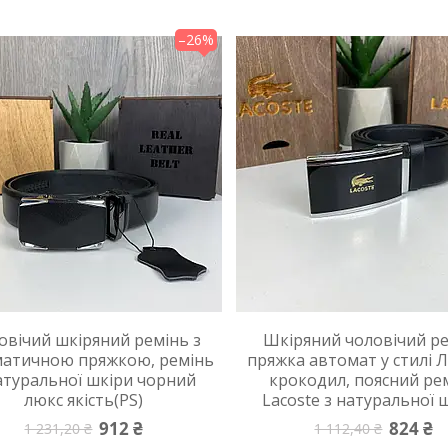
–26%
овічий шкіряний ремінь з
Шкіряний чоловічий р
матичною пряжкою, ремінь
пряжка автомат у стилі 
атуральної шкіри чорний
крокодил, поясний ре
люкс якість(PS)
Lacoste з натуральної 
912 ₴
824 ₴
1 231,20 ₴
1 112,40 ₴