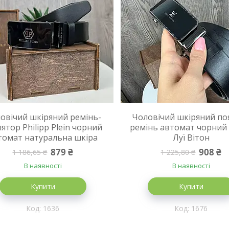
овічий шкіряний ремінь-
Чоловічий шкіряний по
ятор Philipp Plein чорний
ремінь автомат чорний
томат натуральна шкіра
Луї Вітон
879 ₴
908 ₴
1 186,65 ₴
1 225,80 ₴
В наявності
В наявності
Купити
Купити
1636
1676