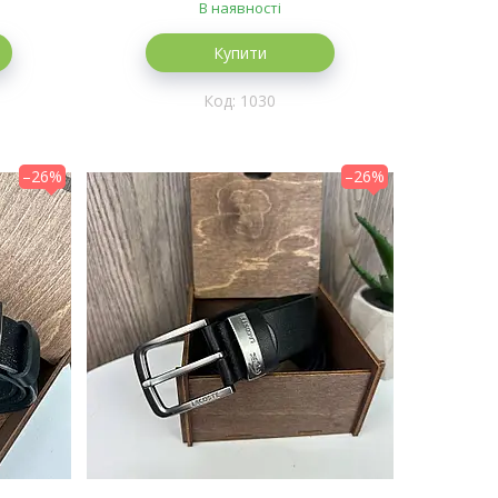
В наявності
Купити
1030
–26%
–26%