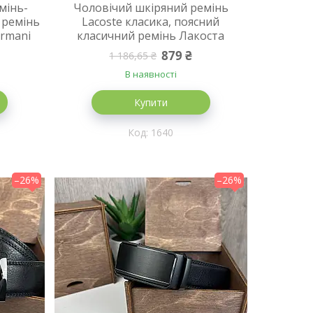
мінь-
Чоловічий шкіряний ремінь
 ремінь
Lacoste класика, поясний
Armani
класичний ремінь Лакоста
879 ₴
1 186,65 ₴
В наявності
Купити
1640
–26%
–26%