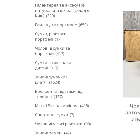
Галантерея та аксесуари,
натуральна шкіра! (склад м.
Київ)
229
Гаманці та портмоне
653
Сумки, рюкзаки,
портфелі
17
Чоловічі сумки та
барсетки
417
Сумки та рюкзаки
дитячі
317
Жіночі сумочки і
клатчі
1624
Брелоки та підстаки під
телефон
127
Міські Рюкзаки жіночі
418
Чол
авто
Спортивні сумки
7
з н
Чоловічі міські рюкзаки
98
Жіночі ремені
42