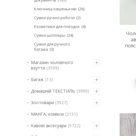
документів
107
Ключниці кишенькові
26
Сумки ручної роботи
2
Косметики для поездок
4
Чол
Сумки шопперы
24
а
Сумки для ручного
пояс
багажа
3
Магазин чоловічого
взуття
3599
Багаж
13
Домашній ТЕКСТИЛЬ
3990
Зоотовари
3927
МАНГА, комікси
2151
Кавові аксесуари
5722