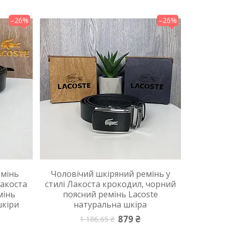
–26%
–26%
емінь
Чоловічий шкіряний ремінь у
Лакоста
стилі Лакоста крокодил, чорний
мінь
поясний ремінь Lacoste
шкіри
натуральна шкіра
879 ₴
1 186,65 ₴