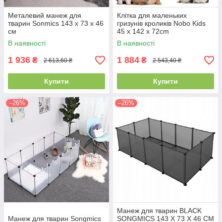
Металевий манеж для
Клітка для маленьких
тварин Sonmics 143 х 73 х 46
гризунів кроликів Nobo Kids
см
45 x 142 x 72cm
В наявності
В наявності
1 936
1 884
₴
₴
2 613,60 ₴
2 543,40 ₴
Купити
Купити
–26%
–26%
Манеж для тварин BLACK
Манеж для тварин Songmics
SONGMICS 143 Х 73 Х 46 СМ