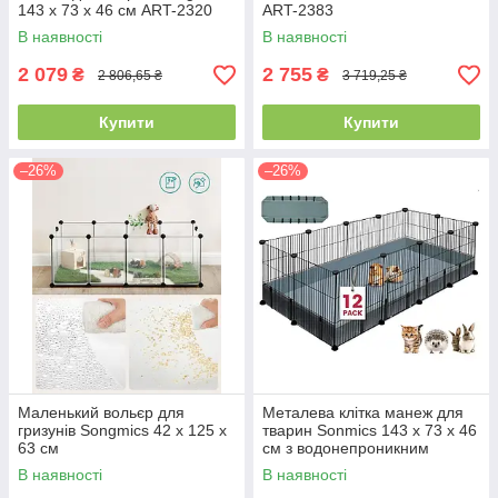
143 х 73 х 46 см ART-2320
ART-2383
В наявності
В наявності
2 079
2 755
₴
₴
2 806,65 ₴
3 719,25 ₴
Купити
Купити
–26%
–26%
Маленький вольєр для
Металева клітка манеж для
гризунів Songmics 42 x 125 x
тварин Sonmics 143 х 73 х 46
63 см
см з водонепроникним
килимком
В наявності
В наявності