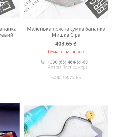
бананка
Маленька поясна сумка бананка
жевий
Мишка Сіра
403,65 ₴
Немає в наявності
+380 (66) 464-59-69
Артем (Менеджер)
js6075-PS