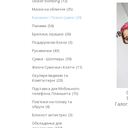
Sticker bombing
13
Маски на обличчя
35
Бананки \ Поясні сумки
39
Панами
56
Брелоки, іграшки
36
Подарункові Бокси
3
Рукавички
43
Сумки - Шопперы
39
Жіночі Сумочки і Клатчі
11
Окуляри Іміджеві та
Комп'ютерні
20
Підставка для Мобільного
телефона, Планшета
15
Пов'язки на голову та
Галог
обручі
4
Блокнот антистрес
3
Обкладинки для