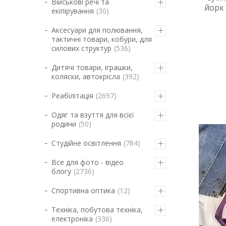
Військові речі та
йорк
екіпірування
30
Аксесуари для полювання,
тактичні товари, кобури, для
силових структур
536
Дитячі товари, іграшки,
коляски, автокрісла
392
Реабілітація
2697
Одяг та взуття для всієї
родини
50
Студійне освітлення
784
Все для фото - відео
блогу
2736
Спортивна оптика
12
Техніка, побутова техніка,
електроніка
336