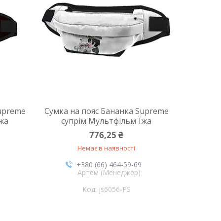
upreme
Сумка на пояс Бананка Supreme
Їжа
супрім Мультфільм Їжа
776,25 ₴
Немає в наявності
+380 (66) 464-59-69
Артем (Менеджер)
js6056-PS