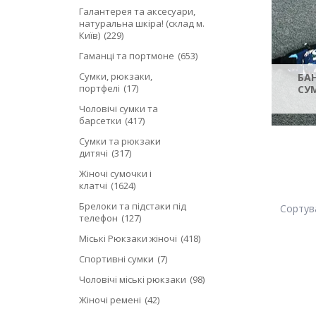
Галантерея та аксесуари,
натуральна шкіра! (склад м.
Київ)
229
Гаманці та портмоне
653
Сумки, рюкзаки,
БАН
портфелі
17
СУМ
Чоловічі сумки та
барсетки
417
Сумки та рюкзаки
дитячі
317
Жіночі сумочки і
клатчі
1624
Брелоки та підстаки під
телефон
127
Міські Рюкзаки жіночі
418
Спортивні сумки
7
Чоловічі міські рюкзаки
98
Жіночі ремені
42