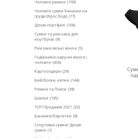
Чоловічі ремені
100
Чоловічі сумки бананки на
груди (Крос боді)
77
Ділові портфелі
106
Сумки та рюкзаки для
ноутбуків
9
Рюкзаки міські жіночі
5
Годинники наручні жіночі і
чоловічі
436
Сумк
Картхолдери
29
па
Бейсболки, кепки
144
Ремені та Пояси
38
Шапки
195
ТОП Продажів 2021
33
Бананки/барсетки
8
Спортивні сумки/ Ділові
сумки
1