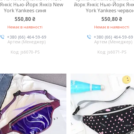
 Янкіс Нью-Йорк Янкіз New
йорк Янкіс Нью-Йорк Ян
York Yankees синя
York Yankees черво
550,80 ₴
550,80 ₴
Немає в наявності
Немає в наявності
+380 (66) 464-59-69
+380 (66) 464-59-69
Артем (Менеджер)
Артем (Менеджер)
js6070-PS
js6071-PS