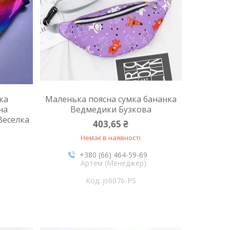
ка
Маленька поясна сумка бананка
на
Ведмедики Бузкова
Веселка
403,65 ₴
Немає в наявності
+380 (66) 464-59-69
Артем (Менеджер)
js6076-PS