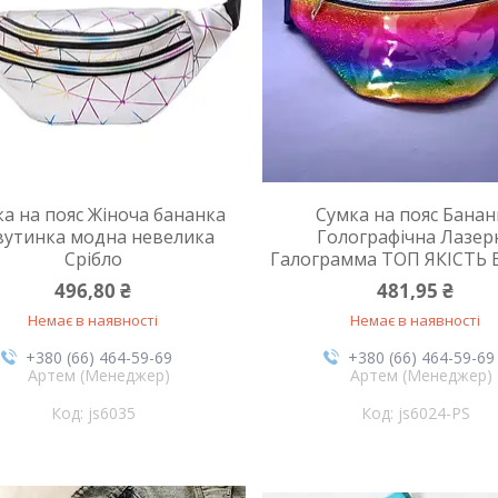
а на пояс Жіноча бананка
Сумка на пояс Банан
вутинка модна невелика
Голографічна Лазер
Срібло
Галограмма ТОП ЯКІСТЬ 
496,80 ₴
481,95 ₴
Немає в наявності
Немає в наявності
+380 (66) 464-59-69
+380 (66) 464-59-69
Артем (Менеджер)
Артем (Менеджер)
js6035
js6024-PS