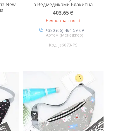
кіз New
з Ведмедиками Блакитна
на
403,65 ₴
Немає в наявності
+380 (66) 464-59-69
Артем (Менеджер)
js6073-PS