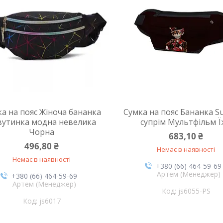
а на пояс Жіноча бананка
Сумка на пояс Бананка S
вутинка модна невелика
супрім Мультфільм 
Чорна
683,10 ₴
496,80 ₴
Немає в наявності
Немає в наявності
+380 (66) 464-59-69
Артем (Менеджер)
+380 (66) 464-59-69
Артем (Менеджер)
js6055-PS
js6017