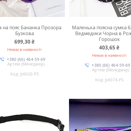
а на пояс Бананка Прозора
Маленька поясна сумка 
Бузкова
Ведмедики Чорна в Ро
Горошок
699,30 ₴
403,65 ₴
Немає в наявності
Немає в наявності
+380 (66) 464-59-69
Артем (Менеджер)
+380 (66) 464-59-69
Артем (Менеджер)
js6020-PS
js6074-PS