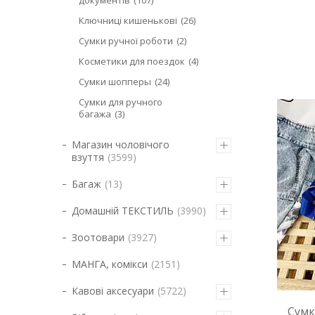
документів
107
Ключниці кишенькові
26
Сумки ручної роботи
2
Косметики для поездок
4
Сумки шопперы
24
Сумки для ручного
багажа
3
Магазин чоловічого
взуття
3599
Багаж
13
Домашній ТЕКСТИЛЬ
3990
Зоотовари
3927
МАНГА, комікси
2151
Кавові аксесуари
5722
Сумк