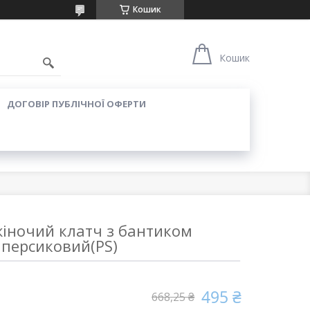
Кошик
Кошик
ДОГОВІР ПУБЛІЧНОЇ ОФЕРТИ
іночий клатч з бантиком
персиковий(PS)
495 ₴
668,25 ₴