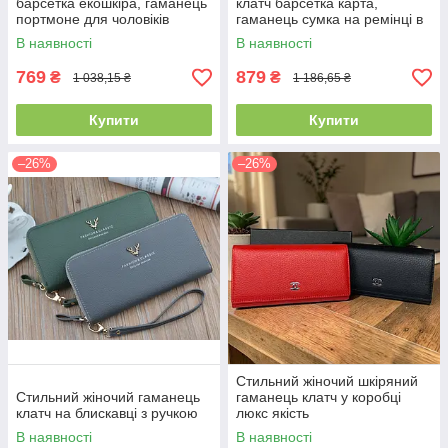
барсетка екошкіра, гаманець
клатч барсетка карта,
портмоне для чоловіків
гаманець сумка на ремінці в
клітинку
В наявності
В наявності
769
879
₴
₴
1 038,15 ₴
1 186,65 ₴
Купити
Купити
–26%
–26%
Стильний жіночий шкіряний
Стильний жіночий гаманець
гаманець клатч у коробці
клатч на блискавці з ручкою
люкс якість
В наявності
В наявності