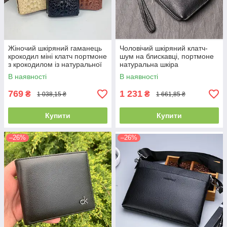
Жіночий шкіряний гаманець
Чоловічий шкіряний клатч-
крокодил міні клатч портмоне
шум на блискавці, портмоне
з крокодилом із натуральної
натуральна шкіра
шкіри
В наявності
В наявності
769
1 231
₴
₴
1 038,15 ₴
1 661,85 ₴
Купити
Купити
–26%
–26%