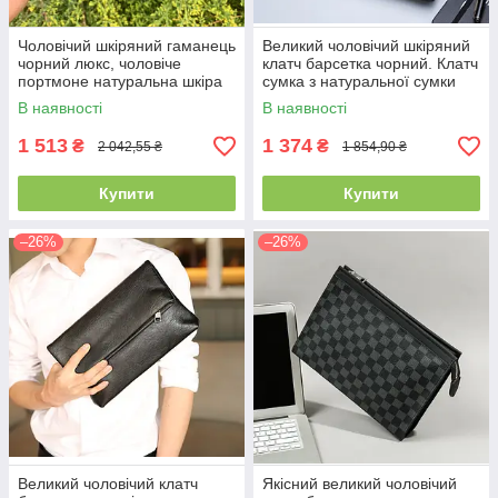
Чоловічий шкіряний гаманець
Великий чоловічий шкіряний
чорний люкс, чоловіче
клатч барсетка чорний. Клатч
портмоне натуральна шкіра
сумка з натуральної сумки
для чоловіків
В наявності
В наявності
1 513
1 374
₴
₴
2 042,55 ₴
1 854,90 ₴
Купити
Купити
–26%
–26%
Великий чоловічий клатч
Якісний великий чоловічий