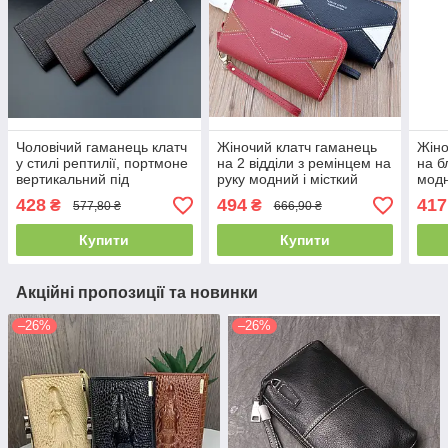
Чоловічий гаманець клатч
Жіночий клатч гаманець
Жіно
у стилі рептилії, портмоне
на 2 відділи з ремінцем на
на б
вертикальний під
руку модний і місткий
модн
рептилію крокодил(PS)
портмоне
дівч
428
494
417
₴
₴
577,80 ₴
666,90 ₴
Купити
Купити
Акційні пропозиції та новинки
–26%
–26%