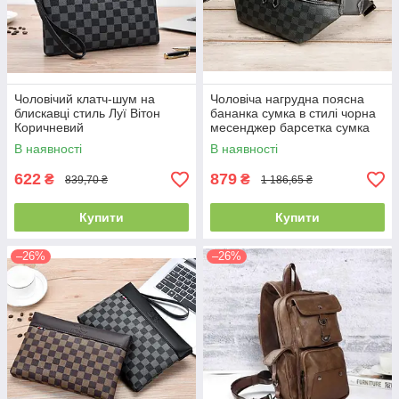
Чоловічий клатч-шум на
Чоловіча нагрудна поясна
блискавці стиль Луї Вітон
бананка сумка в стилі чорна
Коричневий
месенджер барсетка сумка
на пояс слінг через
В наявності
В наявності
плече(PS)
622
879
₴
₴
839,70 ₴
1 186,65 ₴
Купити
Купити
–26%
–26%