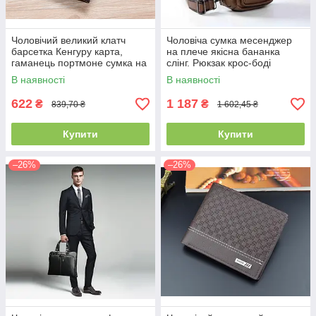
Чоловічий великий клатч
Чоловіча сумка месенджер
барсетка Кенгуру карта,
на плече якісна бананка
гаманець портмоне сумка на
слінг. Рюкзак крос-боді
ремінці
коричнева еко шкіра(PS)
В наявності
В наявності
622
1 187
₴
₴
839,70 ₴
1 602,45 ₴
Купити
Купити
–26%
–26%