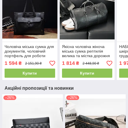
Чоловіча міська сумка для
Якісна чоловіча жіноча
НАБІ
документів, чоловічий
міська сумка рептилія
шкір
портфель для роботи
велика та містка дорожня
груд
шкіряний чорний (ПУ
сумка ручна поклажа
гама
1 594
1 814
1 9
₴
₴
2 151,90 ₴
2 448,90 ₴
шкіра)(PS)
барс
шкір
Купити
Купити
Акційні пропозиції та новинки
–26%
–26%