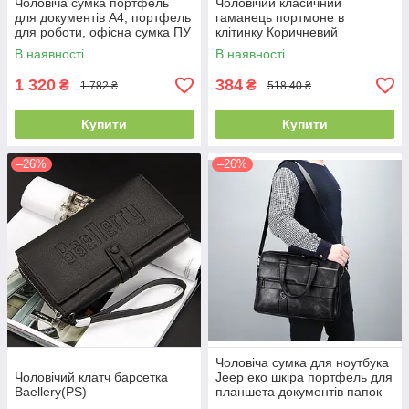
Чоловіча сумка портфель
Чоловічий класичний
для документів А4, портфель
гаманець портмоне в
для роботи, офісна сумка ПУ
клітинку Коричневий
шкіра чорна, коричнева(PS)
В наявності
В наявності
1 320
384
₴
₴
1 782 ₴
518,40 ₴
Купити
Купити
–26%
–26%
Чоловіча сумка для ноутбука
Чоловічий клатч барсетка
Jeep еко шкіра портфель для
Baellery(PS)
планшета документів папок
А4(PS)