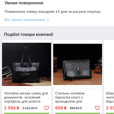
Умови повернення
Повернення товару впродовж 14 днів за рахунок покупця
Всі умови повернення
Подібні товари компанії
Чоловіча міська сумка для
Стильна чоловіча
Шкір
документів, чоловічий
барсетка клатч з
чоло
портфель для роботи
крокодилом для
барс
шкіряний чорний (ПУ
документів, чоловічий
плеч
1 594
659
2 5
₴
₴
2 151,90 ₴
889,65 ₴
шкіра)(PS)
клатч сумка на руку
доку
чорний(PS)