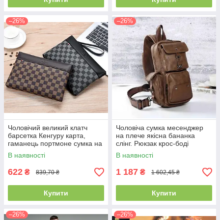
–26%
–26%
Чоловічий великий клатч
Чоловіча сумка месенджер
барсетка Кенгуру карта,
на плече якісна бананка
гаманець портмоне сумка на
слінг. Рюкзак крос-боді
ремінці
коричнева еко шкіра(PS)
В наявності
В наявності
622
1 187
₴
₴
839,70 ₴
1 602,45 ₴
Купити
Купити
–26%
–26%