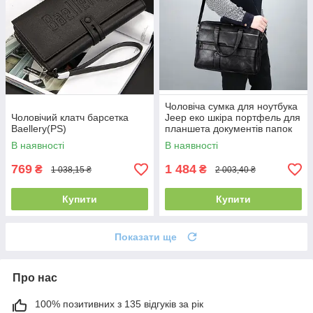
Чоловіча сумка для ноутбука
Чоловічий клатч барсетка
Jeep еко шкіра портфель для
Baellery(PS)
планшета документів папок
А4(PS)
В наявності
В наявності
769
1 484
₴
₴
1 038,15 ₴
2 003,40 ₴
Купити
Купити
Показати ще
Про нас
100% позитивних з 135 відгуків за рік