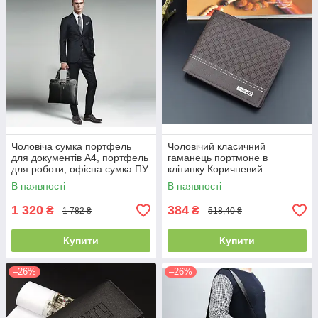
Чоловіча сумка портфель
Чоловічий класичний
для документів А4, портфель
гаманець портмоне в
для роботи, офісна сумка ПУ
клітинку Коричневий
шкіра чорна, коричнева(PS)
В наявності
В наявності
1 320
384
₴
₴
1 782 ₴
518,40 ₴
Купити
Купити
–26%
–26%