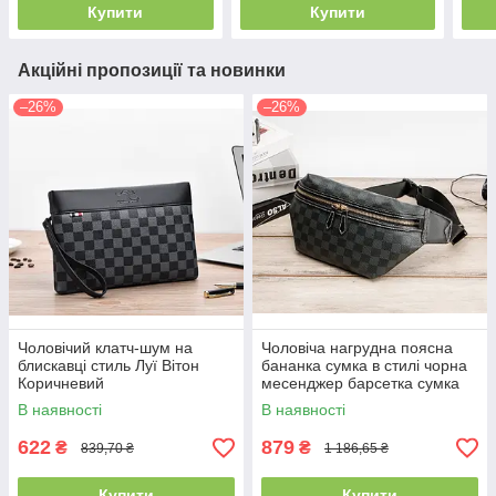
Купити
Купити
Акційні пропозиції та новинки
–26%
–26%
Чоловічий клатч-шум на
Чоловіча нагрудна поясна
блискавці стиль Луї Вітон
бананка сумка в стилі чорна
Коричневий
месенджер барсетка сумка
на пояс слінг через
В наявності
В наявності
плече(PS)
622
879
₴
₴
839,70 ₴
1 186,65 ₴
Купити
Купити