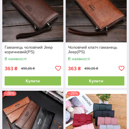
Гаманець чоловічий Jeep
Чоловічий клатч гаманець
коричневий(PS)
Jeep(PS)
В наявності
В наявності
363
363
₴
₴
490,05 ₴
490,05 ₴
Купити
Купити
–26%
–26%