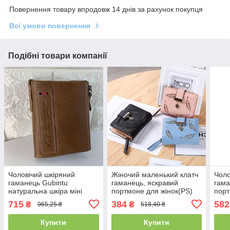
Повернення товару впродовж 14 днів за рахунок покупця
Всі умови повернення
Подібні товари компанії
Чоловічий шкіряний
Жіночий маленький клатч
Чоло
гаманець Gubintu
гаманець, яскравий
гама
натуральна шкіра міні
портмоне для жінок(PS)
порт
клатч портмоне(PS)
шкір
715
384
582
₴
₴
965,25 ₴
518,40 ₴
репт
Купити
Купити