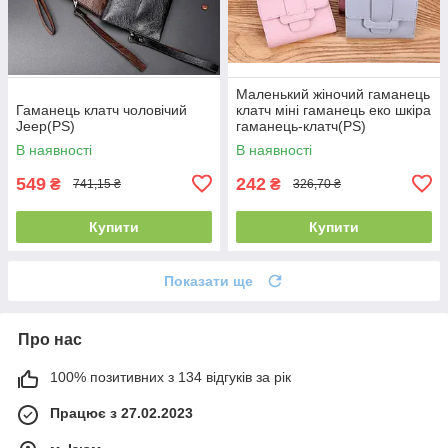
Маленький жіночий гаманець
Гаманець клатч чоловічий
клатч міні гаманець еко шкіра
Jeep(PS)
гаманець-клатч(PS)
В наявності
В наявності
549
242
₴
₴
741,15 ₴
326,70 ₴
Купити
Купити
Показати ще
Про нас
100% позитивних з 134 відгуків за рік
Працює з 27.02.2023