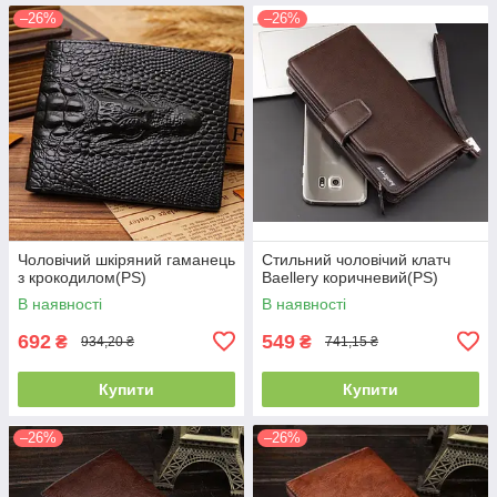
–26%
–26%
Чоловічий шкіряний гаманець
Стильний чоловічий клатч
з крокодилом(PS)
Baellery коричневий(PS)
В наявності
В наявності
692
549
₴
₴
934,20 ₴
741,15 ₴
Купити
Купити
–26%
–26%