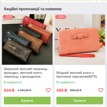
Акційні пропозиції та новинки
–26%
–26%
Шкіряний жіночий гаманець
крокодил, жіночий клатч-
Модний жіночий клатч з
гаманець з крокодилом
бантиком персиковий(PS)
натуральна шкіра(PS)
В наявності
В наявності
934
495
₴
₴
1 260,90 ₴
668,25 ₴
Купити
Купити