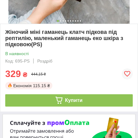
Жіночий міні гаманець клатч підкова під
рептилію, маленький гаманець еко шкіра з
підковою(PS)
В наявності
Код: 695-PS
Роздріб
329
₴
444,15 ₴
Економія
115.15 ₴
Купити