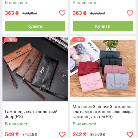
В наявності
В наявності
363
363
₴
₴
490,05 ₴
490,05 ₴
Купити
Купити
–26%
–26%
Маленький жіночий гаманець
Гаманець клатч чоловічий
клатч міні гаманець еко шкіра
Jeep(PS)
гаманець-клатч(PS)
В наявності
В наявності
549
242
₴
₴
741,15 ₴
326,70 ₴