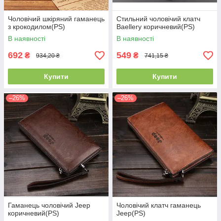
Чоловічий шкіряний гаманець
Стильний чоловічий клатч
з крокодилом(PS)
Baellery коричневий(PS)
В наявності
В наявності
692
549
₴
₴
934,20 ₴
741,15 ₴
Купити
Купити
–26%
–26%
Гаманець чоловічий Jeep
Чоловічий клатч гаманець
коричневий(PS)
Jeep(PS)