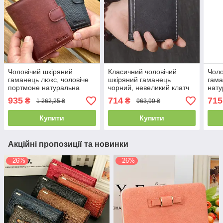
Чоловічий шкіряний
Класичний чоловічий
Чоло
гаманець люкс, чоловіче
шкіряний гаманець
гама
портмоне натуральна
чорний, невеликий клатч
нату
шкіра HORTON 301B
портмоне з натуральної
клат
935
714
715
₴
₴
1 262,25 ₴
963,90 ₴
шкіри коричневий(PS)
Купити
Купити
Акційні пропозиції та новинки
–26%
–26%