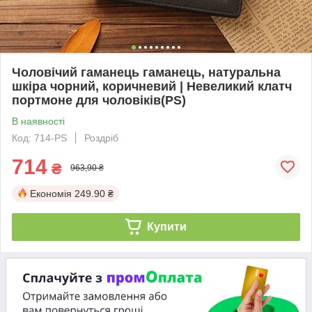
Чоловічий гаманець гаманець, натуральна
шкіра чорний, коричневий | Невеликий клатч
портмоне для чоловіків(PS)
В наявності
Код: 714-PS
Роздріб
714
₴
963,90 ₴
Економія
249.90 ₴
Купити