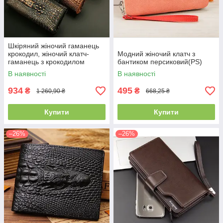
Шкіряний жіночий гаманець
крокодил, жіночий клатч-
Модний жіночий клатч з
гаманець з крокодилом
бантиком персиковий(PS)
натуральна шкіра(PS)
В наявності
В наявності
934
495
₴
₴
1 260,90 ₴
668,25 ₴
Купити
Купити
–26%
–26%