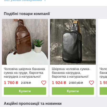
Подібні товари компанії
Чоловіча шкіряна бананка
Шкіряна чоловіча сумка-
Чоло
сумка на груди, барсетка
бананка нагрудна,
бана
нагрудна з натуральної
барсетка з натуральної
груд
шкіри Темно-коричневий
шкіри чорна на груди
нату
1 760
1 924
1 5
₴
₴
2 376 ₴
2 597,40 ₴
чорн
Купити
Купити
Акційні пропозиції та новинки