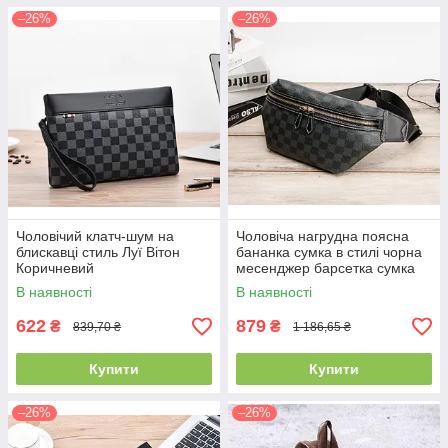
–26%
–26%
Чоловічий клатч-шум на
Чоловіча нагрудна поясна
блискавці стиль Луї Вітон
бананка сумка в стилі чорна
Коричневий
месенджер барсетка сумка
на пояс слінг через
В наявності
В наявності
плече(PS)
622
879
₴
₴
839,70 ₴
1 186,65 ₴
Купити
Купити
–26%
–26%