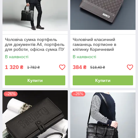
Чоловіча сумка портфель
Чоловічий класичний
для документів А4, портфель
гаманець портмоне в
для роботи, офісна сумка ПУ
клітинку Коричневий
шкіра чорна, коричнева(PS)
В наявності
В наявності
1 320
384
₴
₴
1 782 ₴
518,40 ₴
Купити
Купити
–26%
–26%