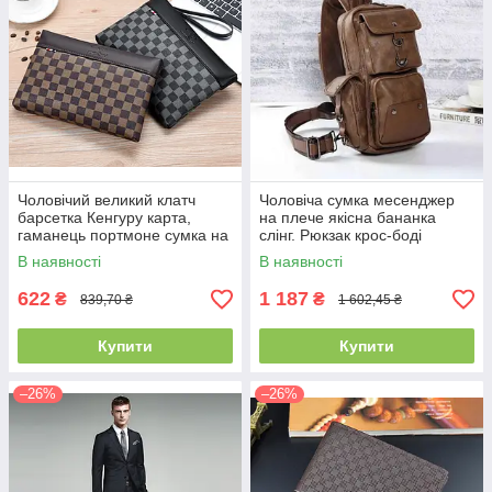
Чоловічий великий клатч
Чоловіча сумка месенджер
барсетка Кенгуру карта,
на плече якісна бананка
гаманець портмоне сумка на
слінг. Рюкзак крос-боді
ремінці
коричнева еко шкіра(PS)
В наявності
В наявності
622
1 187
₴
₴
839,70 ₴
1 602,45 ₴
Купити
Купити
–26%
–26%