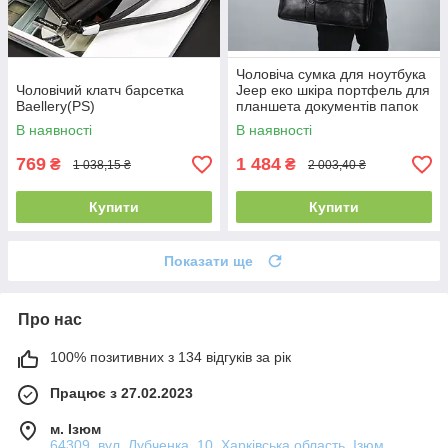
Чоловіча сумка для ноутбука
Чоловічий клатч барсетка
Jeep еко шкіра портфель для
Baellery(PS)
планшета документів папок
А4(PS)
В наявності
В наявності
769
1 484
₴
₴
1 038,15 ₴
2 003,40 ₴
Купити
Купити
Показати ще
Про нас
100% позитивних з 134 відгуків за рік
Працює з 27.02.2023
м. Ізюм
64309, вул. Лубченка, 10, Харківська область, Ізюм,