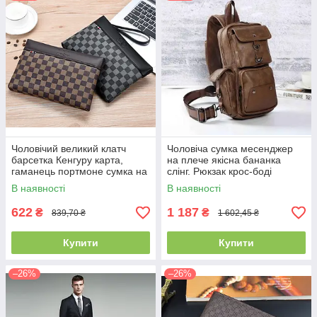
Чоловічий великий клатч
Чоловіча сумка месенджер
барсетка Кенгуру карта,
на плече якісна бананка
гаманець портмоне сумка на
слінг. Рюкзак крос-боді
ремінці
коричнева еко шкіра(PS)
В наявності
В наявності
622
1 187
₴
₴
839,70 ₴
1 602,45 ₴
Купити
Купити
–26%
–26%