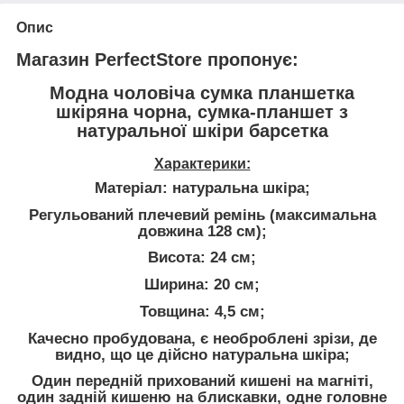
Опис
Магазин PerfectStore пропонує:
Модна чоловіча сумка планшетка
шкіряна чорна, сумка-планшет з
натуральної шкіри барсетка
Характерики:
Матеріал: натуральна шкіра;
Регульований плечевий ремінь (максимальна
довжина 128 см);
Висота: 24 см;
Ширина: 20 см;
Товщина: 4,5 см;
Качесно пробудована, є необроблені зрізи, де
видно, що це дійсно натуральна шкіра;
Один передній прихований кишені на магніті,
один задній кишеню на блискавки, одне головне