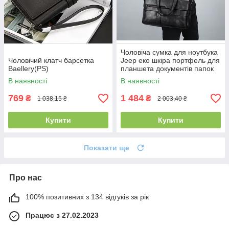
Чоловіча сумка для ноутбука
Чоловічий клатч барсетка
Jeep еко шкіра портфель для
Baellery(PS)
планшета документів папок
А4(PS)
В наявності
В наявності
769
1 484
₴
₴
1 038,15 ₴
2 003,40 ₴
Купити
Купити
Показати ще
Про нас
100% позитивних з 134 відгуків за рік
Працює з 27.02.2023