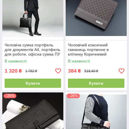
Чоловіча сумка портфель
Чоловічий класичний
для документів А4, портфель
гаманець портмоне в
для роботи, офісна сумка ПУ
клітинку Коричневий
шкіра чорна, коричнева(PS)
В наявності
В наявності
1 320
384
₴
₴
1 782 ₴
518,40 ₴
Купити
Купити
–26%
–26%