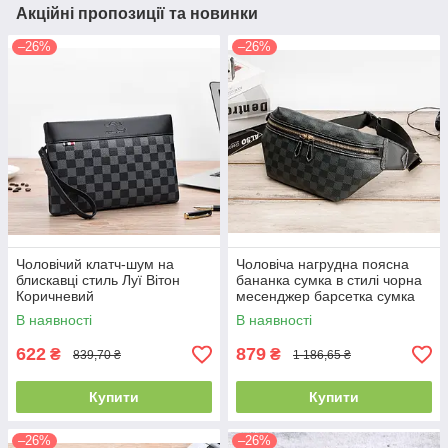
Акційні пропозиції та новинки
–26%
–26%
Чоловічий клатч-шум на
Чоловіча нагрудна поясна
блискавці стиль Луї Вітон
бананка сумка в стилі чорна
Коричневий
месенджер барсетка сумка
на пояс слінг через
В наявності
В наявності
плече(PS)
622
879
₴
₴
839,70 ₴
1 186,65 ₴
Купити
Купити
–26%
–26%