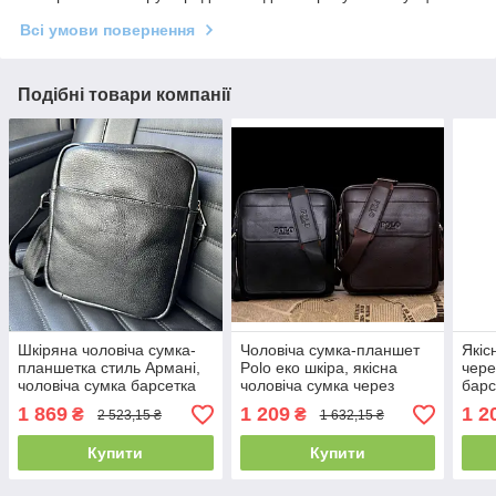
Всі умови повернення
Подібні товари компанії
Шкіряна чоловіча сумка-
Чоловіча сумка-планшет
Якіс
планшетка стиль Армані,
Polo еко шкіра, якісна
чере
чоловіча сумка барсетка
чоловіча сумка через
барс
Armani натуральна шкіра
плече-шкіряна барсетка
Чоло
1 869
1 209
1 2
₴
₴
2 523,15 ₴
1 632,15 ₴
чорна
планшетка Поло(PS)
Polo
Купити
Купити