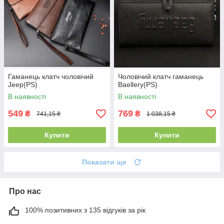
Гаманець клатч чоловічий
Чоловічий клатч гаманець
Jeep(PS)
Baellery(PS)
В наявності
В наявності
549
769
₴
₴
741,15 ₴
1 038,15 ₴
Купити
Купити
Показати ще
Про нас
100% позитивних з 135 відгуків за рік