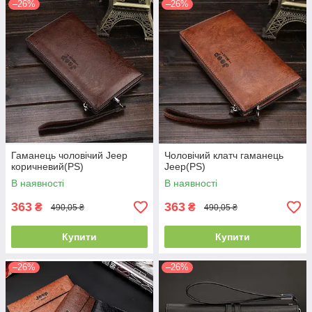
–26%
–26%
Гаманець чоловічий Jeep
Чоловічий клатч гаманець
коричневий(PS)
Jeep(PS)
В наявності
В наявності
363
363
₴
₴
490,05 ₴
490,05 ₴
Купити
Купити
–26%
–26%