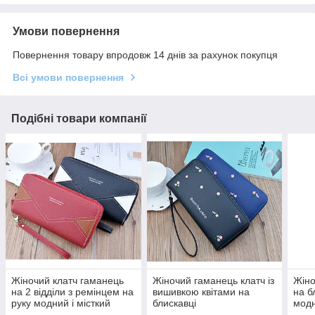
Умови повернення
Повернення товару впродовж 14 днів за рахунок покупця
Всі умови повернення
Подібні товари компанії
Жіночий клатч гаманець
Жіночий гаманець клатч із
Жіно
на 2 відділи з ремінцем на
вишивкою квітами на
на б
руку модний і місткий
блискавці
модн
портмоне
дівч