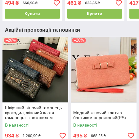
494
461
417
₴
₴
666,90 ₴
622,35 ₴
Купити
Купити
Акційні пропозиції та новинки
–26%
–26%
Шкіряний жіночий гаманець
крокодил, жіночий клатч-
Модний жіночий клатч з
гаманець з крокодилом
бантиком персиковий(PS)
натуральна шкіра(PS)
В наявності
В наявності
934
495
₴
₴
1 260,90 ₴
668,25 ₴