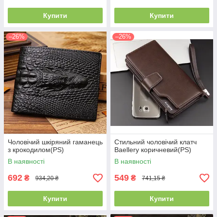
Купити
Купити
–26%
–26%
Чоловічий шкіряний гаманець
Стильний чоловічий клатч
з крокодилом(PS)
Baellery коричневий(PS)
В наявності
В наявності
692
549
₴
₴
934,20 ₴
741,15 ₴
Купити
Купити