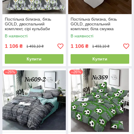
Постільна білизна, бязь
Постільна білизна, бязь
GOLD, двоспальний
GOLD, двоспальний
комплект, сірі кульбаби
комплект, біла смужка
компаньйон
однотонна
В наявності
В наявності
1 106
1 106
₴
₴
1 493,10 ₴
1 493,10 ₴
Купити
Купити
–26%
–26%