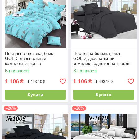
Постільна білизна, бязь
Постільна білизна, бязь
GOLD, двоспальний
GOLD, двоспальний
комплект, зірки на
комплект, однотонна графіт
бірюзовому тлі
В наявності
В наявності
1 106
1 106
₴
₴
1 493,10 ₴
1 493,10 ₴
Купити
Купити
–26%
–26%