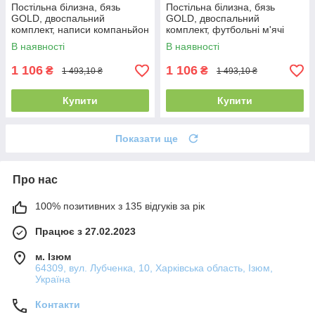
Постільна білизна, бязь
Постільна білизна, бязь
GOLD, двоспальний
GOLD, двоспальний
комплект, написи компаньйон
комплект, футбольні м'ячі
(футбол)
В наявності
В наявності
1 106
1 106
₴
₴
1 493,10 ₴
1 493,10 ₴
Купити
Купити
Показати ще
Про нас
100% позитивних з 135 відгуків за рік
Працює з 27.02.2023
м. Ізюм
64309, вул. Лубченка, 10, Харківська область, Ізюм,
Україна
Контакти