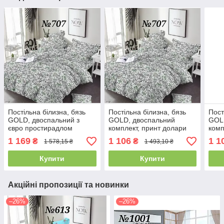
Постільна білизна, бязь
Постільна білизна, бязь
Пост
GOLD, двоспальний з
GOLD, двоспальний
GOL
євро простирадлом
комплект, принт долари
комп
комплект, принт долари
прин
1 169
1 106
1 1
₴
₴
1 578,15 ₴
1 493,10 ₴
Купити
Купити
Акційні пропозиції та новинки
–26%
–26%