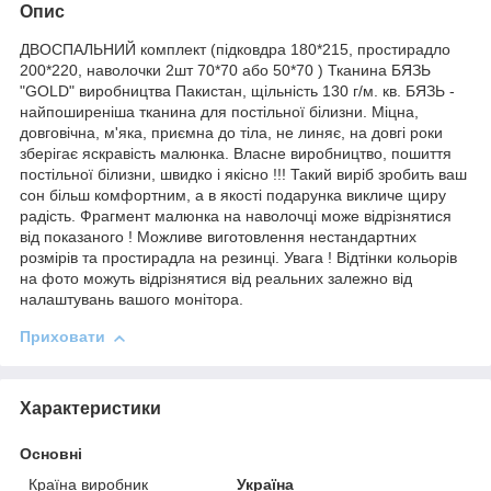
Опис
ДВОСПАЛЬНИЙ комплект (підковдра 180*215, простирадло
200*220, наволочки 2шт 70*70 або 50*70 ) Тканина БЯЗЬ
"GOLD" виробництва Пакистан, щільність 130 г/м. кв. БЯЗЬ -
найпоширеніша тканина для постільної білизни. Міцна,
довговічна, м'яка, приємна до тіла, не линяє, на довгі роки
зберігає яскравість малюнка. Власне виробництво, пошиття
постільної білизни, швидко і якісно !!! Такий виріб зробить ваш
сон більш комфортним, а в якості подарунка викличе щиру
радість. Фрагмент малюнка на наволочці може відрізнятися
від показаного ! Можливе виготовлення нестандартних
розмірів та простирадла на резинці. Увага ! Відтінки кольорів
на фото можуть відрізнятися від реальних залежно від
налаштувань вашого монітора.
Приховати
Характеристики
Основні
Країна виробник
Україна