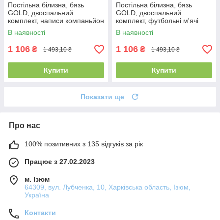
Постільна білизна, бязь
Постільна білизна, бязь
GOLD, двоспальний
GOLD, двоспальний
комплект, написи компаньйон
комплект, футбольні м'ячі
(футбол)
В наявності
В наявності
1 106
1 106
₴
₴
1 493,10 ₴
1 493,10 ₴
Купити
Купити
Показати ще
Про нас
100% позитивних з 135 відгуків за рік
Працює з 27.02.2023
м. Ізюм
64309, вул. Лубченка, 10, Харківська область, Ізюм,
Україна
Контакти