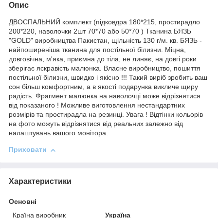
Опис
ДВОСПАЛЬНИЙ комплект (підковдра 180*215, простирадло
200*220, наволочки 2шт 70*70 або 50*70 ) Тканина БЯЗЬ
"GOLD" виробництва Пакистан, щільність 130 г/м. кв. БЯЗЬ -
найпоширеніша тканина для постільної білизни. Міцна,
довговічна, м'яка, приємна до тіла, не линяє, на довгі роки
зберігає яскравість малюнка. Власне виробництво, пошиття
постільної білизни, швидко і якісно !!! Такий виріб зробить ваш
сон більш комфортним, а в якості подарунка викличе щиру
радість. Фрагмент малюнка на наволочці може відрізнятися
від показаного ! Можливе виготовлення нестандартних
розмірів та простирадла на резинці. Увага ! Відтінки кольорів
на фото можуть відрізнятися від реальних залежно від
налаштувань вашого монітора.
Приховати
Характеристики
Основні
Країна виробник
Україна