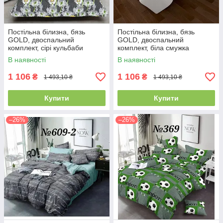
Постільна білизна, бязь
Постільна білизна, бязь
GOLD, двоспальний
GOLD, двоспальний
комплект, сірі кульбаби
комплект, біла смужка
компаньйон
однотонна
В наявності
В наявності
1 106
1 106
₴
₴
1 493,10 ₴
1 493,10 ₴
Купити
Купити
–26%
–26%