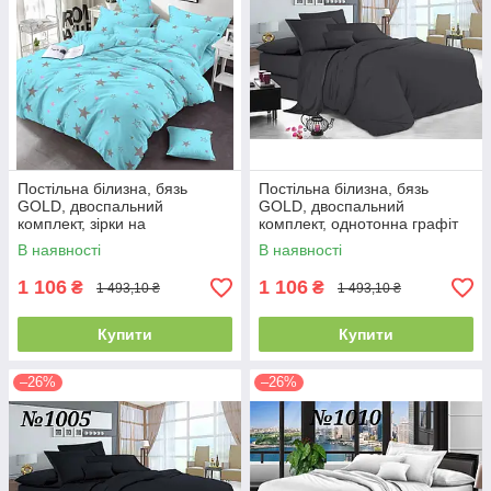
Постільна білизна, бязь
Постільна білизна, бязь
GOLD, двоспальний
GOLD, двоспальний
комплект, зірки на
комплект, однотонна графіт
бірюзовому тлі
В наявності
В наявності
1 106
1 106
₴
₴
1 493,10 ₴
1 493,10 ₴
Купити
Купити
–26%
–26%