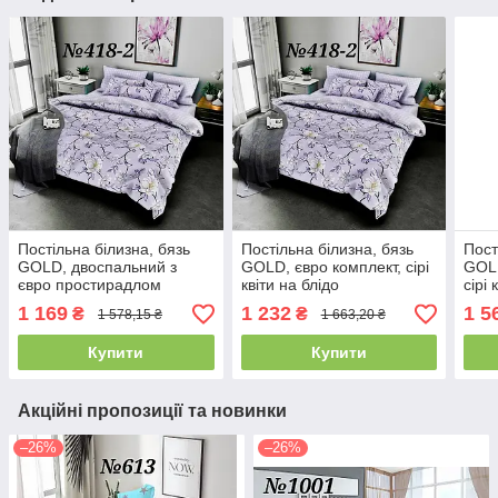
Постільна білизна, бязь
Постільна білизна, бязь
Пост
GOLD, двоспальний з
GOLD, євро комплект, сірі
GOLD
євро простирадлом
квіти на блідо
сірі 
комплект, сірі квіти на
фіолетовому фоні
фіол
1 169
1 232
1 5
₴
₴
1 578,15 ₴
1 663,20 ₴
блідо фіолетовому
компаньйон
ком
компаньйоні
Купити
Купити
Акційні пропозиції та новинки
–26%
–26%