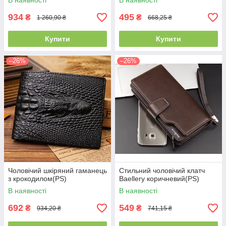
В наявності
В наявності
934
495
₴
₴
1 260,90 ₴
668,25 ₴
Купити
Купити
–26%
–26%
Чоловічий шкіряний гаманець
Стильний чоловічий клатч
з крокодилом(PS)
Baellery коричневий(PS)
В наявності
В наявності
692
549
₴
₴
934,20 ₴
741,15 ₴