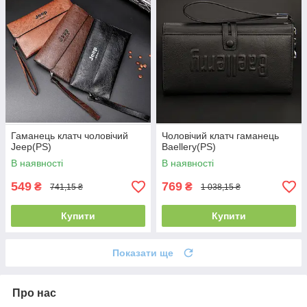
Гаманець клатч чоловічий
Чоловічий клатч гаманець
Jeep(PS)
Baellery(PS)
В наявності
В наявності
549
769
₴
₴
741,15 ₴
1 038,15 ₴
Купити
Купити
Показати ще
Про нас