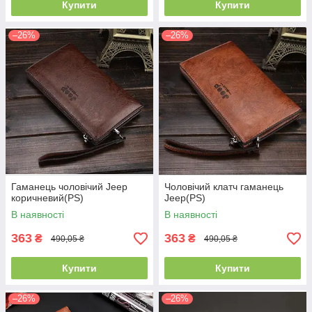
Купити
Купити
–26%
–26%
Гаманець чоловічий Jeep
Чоловічий клатч гаманець
коричневий(PS)
Jeep(PS)
В наявності
В наявності
363
363
₴
₴
490,05 ₴
490,05 ₴
Купити
Купити
–26%
–26%