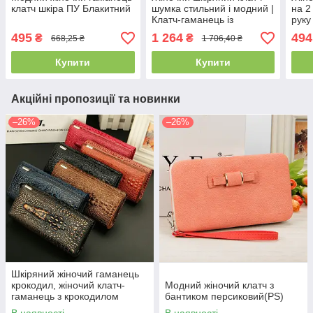
клатч шкіра ПУ Блакитний
шумка стильний і модний |
на 2
Клатч-гаманець із
руку
натуральної шкіри
пор
495
1 264
494
₴
₴
668,25 ₴
1 706,40 ₴
Купити
Купити
Акційні пропозиції та новинки
–26%
–26%
Шкіряний жіночий гаманець
крокодил, жіночий клатч-
Модний жіночий клатч з
гаманець з крокодилом
бантиком персиковий(PS)
натуральна шкіра(PS)