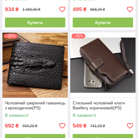
934
495
₴
₴
1 260,90 ₴
668,25 ₴
Купити
Купити
–26%
–26%
Чоловічий шкіряний гаманець
Стильний чоловічий клатч
з крокодилом(PS)
Baellery коричневий(PS)
В наявності
В наявності
692
549
₴
₴
934,20 ₴
741,15 ₴