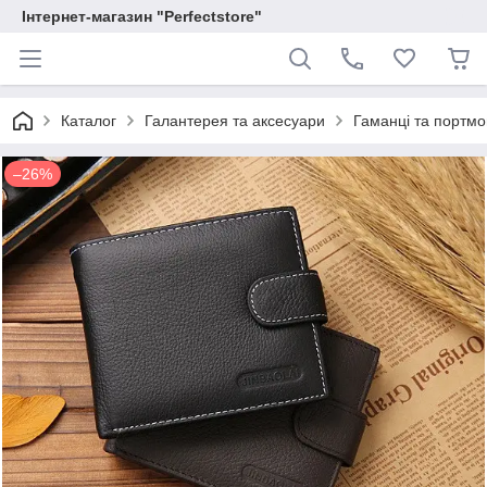
Інтернет-магазин "Perfectstore"
Каталог
Галантерея та аксесуари
Гаманці та портм
–26%