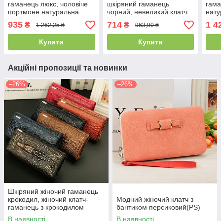
гаманець люкс, чоловіче
шкіряний гаманець
гама
портмоне натуральна
чорний, невеликий клатч
нату
шкіра HORTON 301B
портмоне з натуральної
гама
935
714
1 4
₴
₴
1 262,25 ₴
963,90 ₴
шкіри коричневий(PS)
нату
Купити
Купити
Акційні пропозиції та новинки
–26%
–26%
Шкіряний жіночий гаманець
крокодил, жіночий клатч-
Модний жіночий клатч з
гаманець з крокодилом
бантиком персиковий(PS)
натуральна шкіра(PS)
В наявності
В наявності