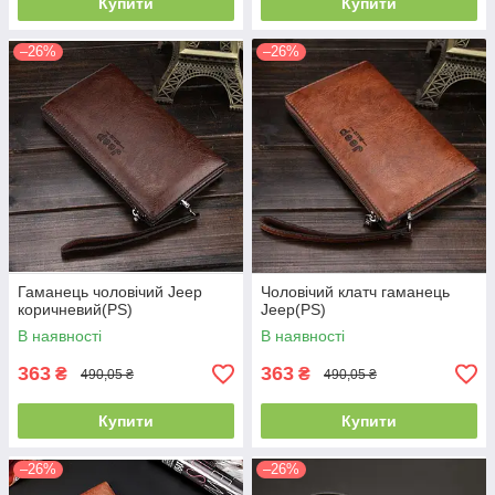
Купити
Купити
–26%
–26%
Гаманець чоловічий Jeep
Чоловічий клатч гаманець
коричневий(PS)
Jeep(PS)
В наявності
В наявності
363
363
₴
₴
490,05 ₴
490,05 ₴
Купити
Купити
–26%
–26%