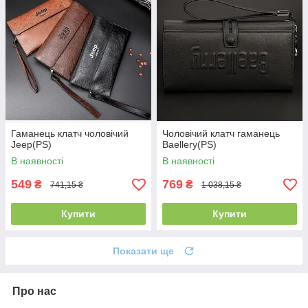
Гаманець клатч чоловічий
Чоловічий клатч гаманець
Jeep(PS)
Baellery(PS)
В наявності
В наявності
549
769
₴
₴
741,15 ₴
1 038,15 ₴
Купити
Купити
Показати ще
Про нас