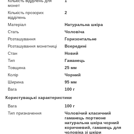
Кількість відділень для
1
монет
Кількість прозорих
2
відділень
Матеріал
Натуральна шкіра
Стать
Чоловіча
Розташування
Горизонтальне
Розташування монетниці
Всередині
Стан
Новий
Тип
Гаманець
Товщина
25 мм
Колір
Чорний
Ширина
95 мм
Вага
100 г
Користувацькі характеристики
Вага
100 г
Тип призначення
Чоловічий класичний
гаманець портмоне
натуральна шкіра чорний
коричневий, гаманець для
чоловіка зі шкіри