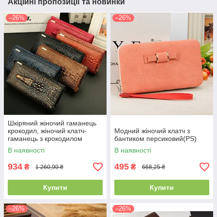
Акційні пропозиції та новинки
–26%
–26%
Шкіряний жіночий гаманець
крокодил, жіночий клатч-
Модний жіночий клатч з
гаманець з крокодилом
бантиком персиковий(PS)
натуральна шкіра(PS)
В наявності
В наявності
934
495
₴
₴
1 260,90 ₴
668,25 ₴
Купити
Купити
–26%
–26%