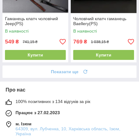
Гаманець клатч чоловічий
Чоловічий клатч гаманець
Jeep(PS)
Baellery(PS)
В наявності
В наявності
549
769
₴
₴
741,15 ₴
1 038,15 ₴
Купити
Купити
Показати ще
Про нас
100% позитивних з 134 відгуків за рік
Працює з 27.02.2023
м. Ізюм
64309, вул. Лубченка, 10, Харківська область, Ізюм,
Україна