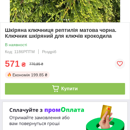
Шкіряна ключниця рептилія матова чорна.
Ключник шкіряний для ключів крокодила
В наявності
Код: 1186РПТМ
Роздріб
571
₴
770,85 ₴
Економія
199.85 ₴
Купити