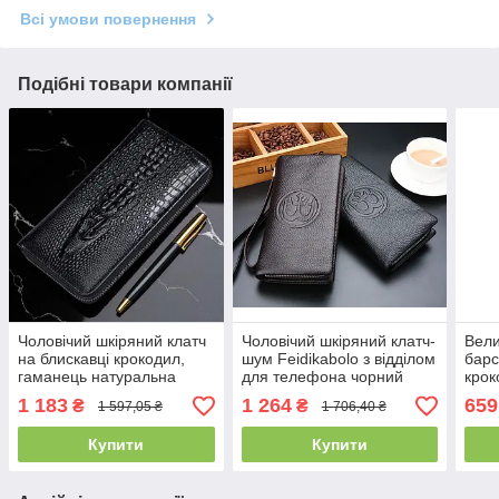
Всі умови повернення
Подібні товари компанії
Чоловічий шкіряний клатч
Чоловічий шкіряний клатч-
Вели
на блискавці крокодил,
шум Feidikabolo з відділом
барс
гаманець натуральна
для телефона чорний
крок
шкіра з крокодилом
гама
1 183
1 264
659
₴
₴
1 597,05 ₴
1 706,40 ₴
рептилія
репт
Купити
Купити