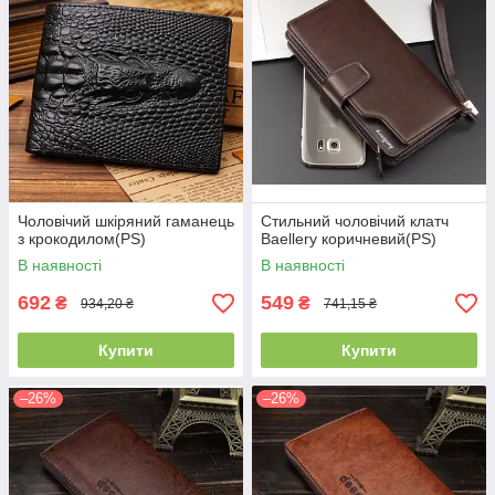
Чоловічий шкіряний гаманець
Стильний чоловічий клатч
з крокодилом(PS)
Baellery коричневий(PS)
В наявності
В наявності
692
549
₴
₴
934,20 ₴
741,15 ₴
Купити
Купити
–26%
–26%