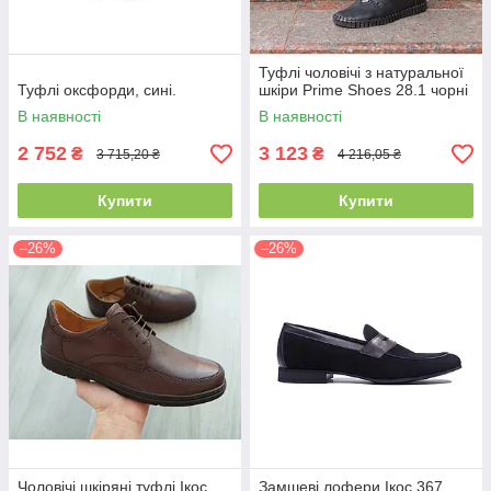
Туфлі чоловічі з натуральної
Туфлі оксфорди, сині.
шкіри Prime Shoes 28.1 чорні
В наявності
В наявності
2 752
3 123
₴
₴
3 715,20 ₴
4 216,05 ₴
Купити
Купити
–26%
–26%
Чоловічі шкіряні туфлі Ікос
Замшеві лофери Ікос 367