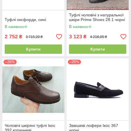
Туфлі чоловічі з натуральної
Туфлі оксфорди, сині.
шкіри Prime Shoes 28.1 чорні
В наявності
В наявності
2 752
3 123
₴
₴
3 715,20 ₴
4 216,05 ₴
Купити
Купити
–26%
–26%
Чоловічі шкіряні туфлі Ікос
Замшеві лофери Ікос 367
392 коричневі
чорні