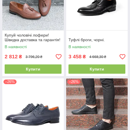
Купуй чоловічі лофери!
Швидка доставка та гарантія!
Туфлі броги, чорні.
В наявності
В наявності
2 812
3 458
₴
₴
3 796,20 ₴
4 668,30 ₴
Купити
Купити
–26%
–26%