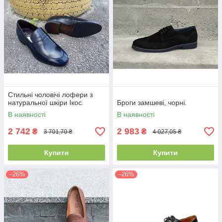
Стильні чоловічі лофери з
натуральної шкіри Ікос
Броги замшеві, чорні.
В наявності
В наявності
2 742
2 983
₴
₴
3 701,70 ₴
4 027,05 ₴
Купити
Купити
–26%
–26%