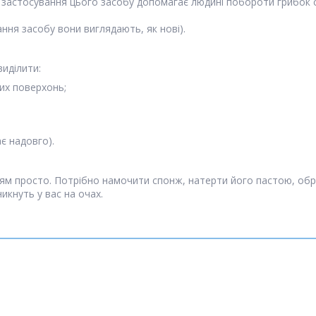
 застосування цього засобу допомагає людині побороти грибок ст
ння засобу вони виглядають, як нові).
виділити:
их поверхонь;
є надовго).
ям просто. Потрібно намочити спонж, натерти його пастою, обро
икнуть у вас на очах.