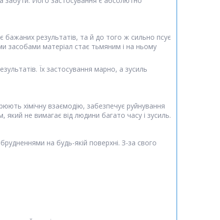
на забути. Його застосування є абсолютно
є бажаних результатів, та й до того ж сильно псує
ими засобами матеріал стає тьмяним і на ньому
ультатів. Їх застосування марно, а зусиль
ворюють хімічну взаємодію, забезпечує руйнування
м, який не вимагає від людини багато часу і зусиль.
абрудненнями на будь-якій поверхні. З-за свого