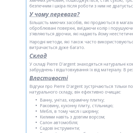
хімічних речовин, пошкоджується, стає сухою, тр
безпечним і шкіра після роботи з ним не дратується
У чому перевага?
Більшість миючих засобів, які продаються в магаз
оброблювані поверхні, виїдаючи колір і порушуючи
з'являються дірочки, які надають йому неестетичн
Народні методи, які також часто використовуютьс
витрачається дуже багато.
Склад
У складі Pierre D'argent знаходяться натуральні 
забруднень і відштовхування їх від матеріалу. В ре
Властивості
Відгуки про Pierre D'argent зустрічаються тільки 
натурального складу, він ефективно очищає:
Ванну, унітаз, керамічну плитку;
Раковину, кухонну плиту, стільницю;
Меблі, в тому числі і шкіряну;
Килими навіть з довгим ворсом;
Салон автомобіля;
Садові інструменти;