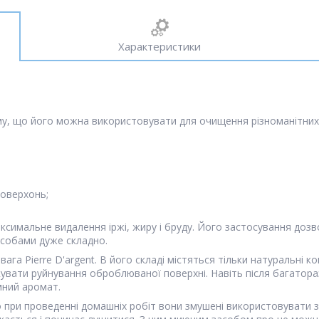
Характеристики
ому, що його можна використовувати для очищення різноманітних
поверхонь;
симальне видалення іржі, жиру і бруду. Його застосування дозво
асобами дуже складно.
ага Pierre D'argent. В його складі містяться тільки натуральні к
увати руйнування оброблюваної поверхні. Навіть після багатора
мний аромат.
ри проведенні домашніх робіт вони змушені використовувати захи