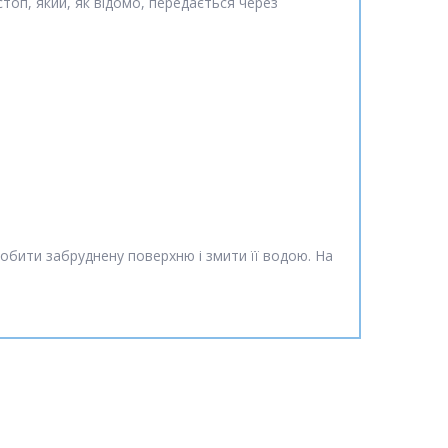
оп, який, як відомо, передається через
бити забруднену поверхню і змити її водою. На