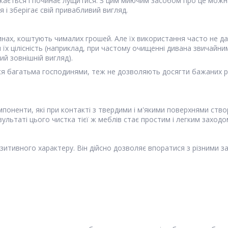
іскається і починає лущитися. З цим миючим засобом про це мож
 і зберігає свій привабливий вигляд.
инах, коштують чималих грошей. Але їх використання часто не да
 їх цілісність (наприклад, при частому очищенні дивана звичайн
ий зовнішній вигляд).
я багатьма господинями, теж не дозволяють досягти бажаних рез
компоненти, які при контакті з твердими і м'якими поверхнями ст
зультаті цього чистка тієї ж меблів стає простим і легким заходо
позитивного характеру. Він дійсно дозволяє впоратися з різними з