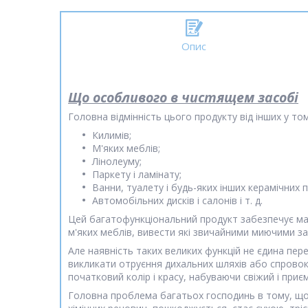
Опис
Що особливого в чистящем засобі
Головна відмінність цього продукту від інших у т
Килимів;
М'яких меблів;
Лінолеуму;
Паркету і ламінату;
Ванни, туалету і будь-яких інших керамічних 
Автомобільних дисків і салонів і т. д.
Цей багатофункціональний продукт забезпечує мак
м'яких меблів, вивести які звичайними миючими з
Але наявність таких великих функцій не єдина перев
викликати отруєння дихальних шляхів або спровок
початковий колір і красу, набуваючи свіжий і приє
Головна проблема багатьох господинь в тому, що п