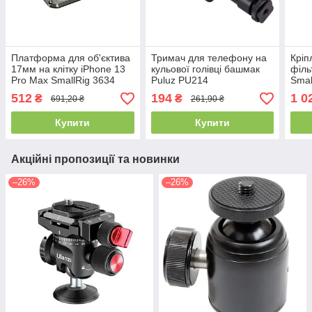
Платформа для об'єктива
Тримач для телефону на
Кріп
17мм на клітку iPhone 13
кульової голівці башмак
філь
Pro Max SmallRig 3634
Puluz PU214
Smal
512
194
1 0
₴
₴
691,20 ₴
261,90 ₴
Купити
Купити
Акційні пропозиції та новинки
–26%
–26%