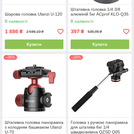
Штативна головка 1/4 3/8
Шарова головка Ulanzi U-120
алюміній 5кг ACprof KLO-Q35
В наявності
В наявності
1 886
397
₴
₴
2 546,10 ₴
535,95 ₴
Купити
Купити
–26%
–26%
Штативна головка панорамна
Головка з ручкою панорамна
з холодним башмаком Ulanzi
для штатива 6кг 1/4
U-70
швидкознімна QZSD Q05