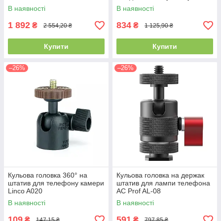
В наявності
В наявності
1 892
834
₴
₴
2 554,20 ₴
1 125,90 ₴
Купити
Купити
–26%
–26%
Кульова головка 360° на
Кульова головка на держак
штатив для телефону камери
штатив для лампи телефона
Linco A020
AC Prof AL-08
В наявності
В наявності
109
591
₴
₴
147,15 ₴
797,85 ₴