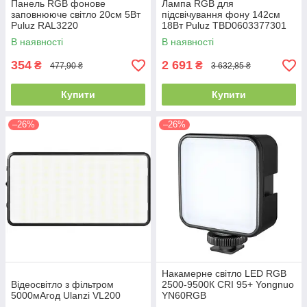
Панель RGB фонове
Лампа RGB для
заповнююче світло 20см 5Вт
підсвічування фону 142см
Puluz RAL3220
18Вт Puluz TBD0603377301
В наявності
В наявності
354
2 691
₴
₴
477,90 ₴
3 632,85 ₴
Купити
Купити
–26%
–26%
Накамерне світло LED RGB
Відеосвітло з фільтром
2500-9500К CRI 95+ Yongnuo
5000мАгод Ulanzi VL200
YN60RGB