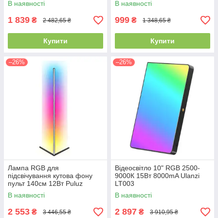
В наявності
В наявності
1 839
999
₴
₴
2 482,65 ₴
1 348,65 ₴
Купити
Купити
–26%
–26%
Лампа RGB для
Відеосвітло 10" RGB 2500-
підсвічування кутова фону
9000К 15Вт 8000mA Ulanzi
пульт 140см 12Вт Puluz
LT003
AFL140
В наявності
В наявності
2 553
2 897
₴
₴
3 446,55 ₴
3 910,95 ₴