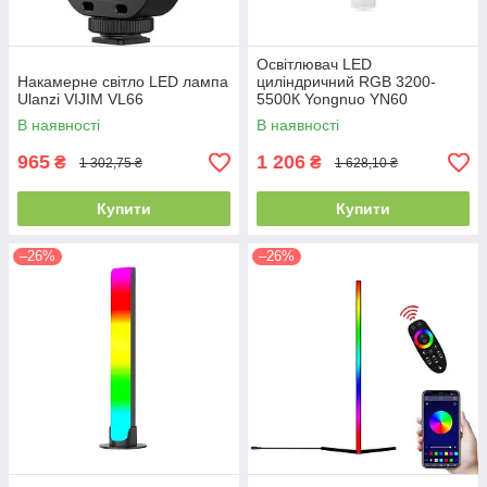
Освітлювач LED
Накамерне світло LED лампа
циліндричний RGB 3200-
Ulanzi VIJIM VL66
5500К Yongnuo YN60
В наявності
В наявності
965
1 206
₴
₴
1 302,75 ₴
1 628,10 ₴
Купити
Купити
–26%
–26%