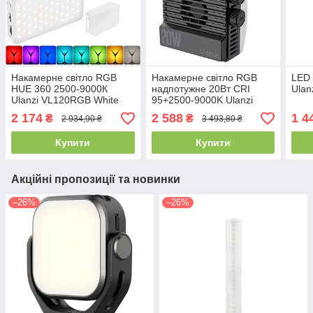
Накамерне світло RGB
Накамерне світло RGB
LED 
HUE 360 2500-9000К
надпотужне 20Вт CRI
Ulan
Ulanzi VL120RGB White
95+2500-9000K Ulanzi
LE20
2 174
2 588
1 4
₴
₴
2 934,90 ₴
3 493,80 ₴
Купити
Купити
Акційні пропозиції та новинки
–26%
–26%