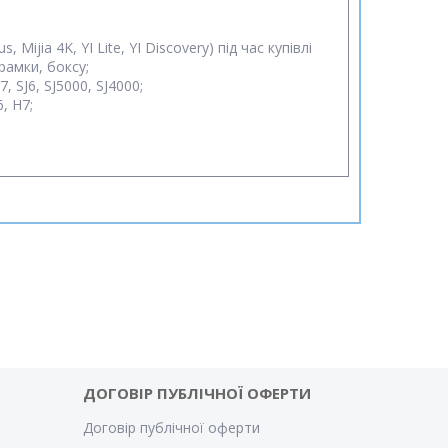
us, Mijia 4K, YI Lite, YI Discovery) під час купівлі
рамки, боксу;
J7, SJ6, SJ5000, SJ4000;
, H7;
ДОГОВІР ПУБЛІЧНОЇ ОФЕРТИ
Договір публічної оферти