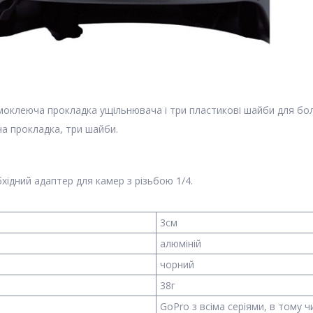
амоклеюча прокладка ущільнювача і три пластикові шайби для бо
а прокладка, три шайби.
бхідний адаптер для камер з різьбою 1/4.
3см
алюміній
чорний
38г
GoPro з всіма серіями, в тому чи