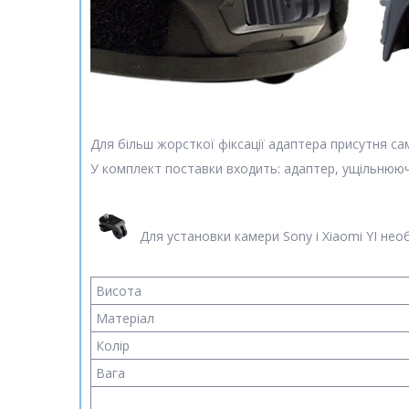
Для більш жорсткої фіксації адаптера присутня с
У комплект поставки входить: адаптер, ущільнююч
Для установки камери Sony і Xiaomi YI нео
Висота
Матеріал
Колір
Вага