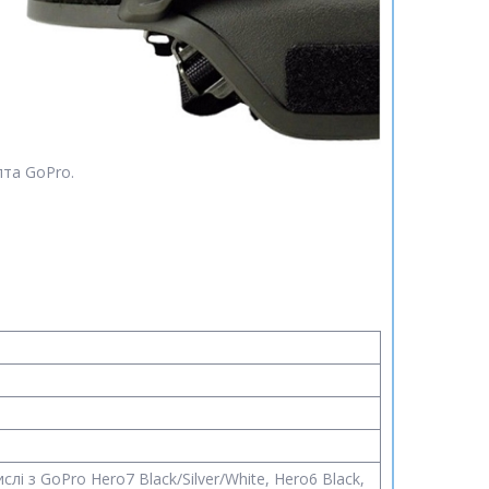
лта GoPro.
слі з GoPro Hero7 Black/Silver/White, Hero6 Black,