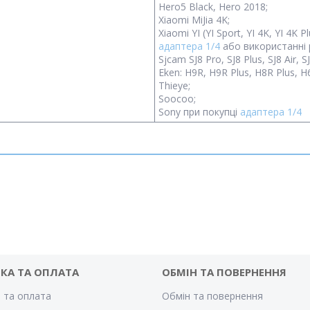
Hero5 Black, Hero 2018;
Xiaomi MiJia 4K;
Xiaomi YI (YI Sport, YI 4K, YI 4K Pl
адаптера 1/4
або використанні 
Sjcam SJ8 Pro, SJ8 Plus, SJ8 Air, S
Eken: H9R, H9R Plus, H8R Plus, H6
Thieye;
Soocoo;
Sony при покупці
адаптера 1/4
КА ТА ОПЛАТА
ОБМІН ТА ПОВЕРНЕННЯ
 та оплата
Обмін та повернення