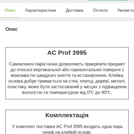
Опис
Характеристики
Доставка
Оплата
Умови п
Опис
AC Prof 3995
Самоклеючі парні гачки дозволяють прикріпити предмет
до плоскої вертикальної або горизонтальної поверхні з
можливістю швидкого зняття та встановлення. Клейка
основа добре тримається на стіні, плитці, дереві, металі,
пластику, може бути застосований у місцях з підвищеною
вологістю та температурою від 0℃ до 40℃.
Комплектація
У комплект поставки AC Prof 3995 входить одна пара
гачків на клейкій основі.