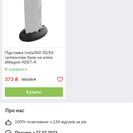
Підставка Insta360 X5/X4
силіконова база на клею
aMagisn AD07-A
В наявності
373
₴
503,55 ₴
Купити
Про нас
100% позитивних з 134 відгуків за рік
Працює з 27.02.2023