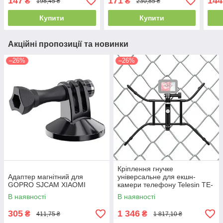
147
171
144
₴
₴
198,45 ₴
230,85 ₴
Купити
Купити
Акційні пропозиції та новинки
–26%
–26%
Кріплення гнучке
Адаптер магнітний для
універсальне для екшн-
GOPRO SJCAM XIAOMI
камери телефону Telesin TE-
FM-001
В наявності
В наявності
305
1 346
₴
₴
411,75 ₴
1 817,10 ₴