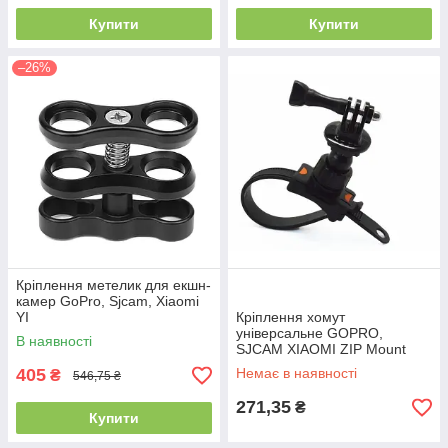
Купити
Купити
–26%
Кріплення метелик для екшн-
камер GoPro, Sjcam, Xiaomi
YI
Кріплення хомут
універсальне GOPRO,
В наявності
SJCAM XIAOMI ZIP Mount
405
Немає в наявності
₴
546,75 ₴
271,35
₴
Купити