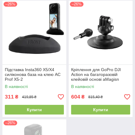
–26%
–26%
Підставка Insta360 X5/X4
Кріплення для GoPro DJI
силіконова база на клею AC
Action на багаторазовій
Prof X5-2
клейовій основі aMagisn
AM16-A
В наявності
В наявності
311
604
₴
₴
419,85 ₴
815,40 ₴
Купити
Купити
–26%