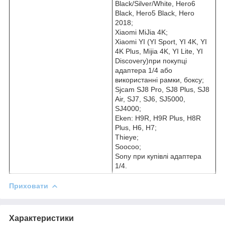
Black/Silver/White, Hero6
Black, Hero5 Black, Hero
2018;
Xiaomi MiJia 4K;
Xiaomi YI (YI Sport, YI 4K, YI
4K Plus, Mijia 4K, YI Lite, YI
Discovery)при покупці
адаптера 1/4 або
використанні рамки, боксу;
Sjcam SJ8 Pro, SJ8 Plus, SJ8
Air, SJ7, SJ6, SJ5000,
SJ4000;
Eken: H9R, H9R Plus, H8R
Plus, H6, H7;
Thieye;
Soocoo;
Sony при купівлі адаптера
1/4.
Приховати
Характеристики