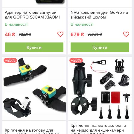
Адаптер на клею вигнутий
NVG кріплення для GoPro на
для GOPRO SJCAM XIAOMI
військовий шолом
В наявності
В наявності
46
679
₴
₴
62,10 ₴
916,65 ₴
Купити
Купити
–26%
–26%
Кріплення на мотошолом та
Кріплення на голову для
на кермо для екшн-камери