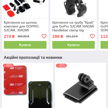
Кріплення на шолом,
Кріплення на трубу "Краб"
Кріп
комплект для GOPRO,
для GoPro SJCAM XIAOMI
GoP
SJCAM, XIAOMI
Handlebar clamp big
SONY
274
186
113
₴
₴
369,90 ₴
251,10 ₴
Купити
Купити
Акційні пропозиції та новинки
–26%
–26%