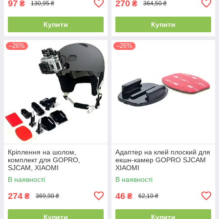
97
270
₴
₴
130,95 ₴
364,50 ₴
Купити
Купити
–26%
–26%
Кріплення на шолом,
Адаптер на клей плоский для
комплект для GOPRO,
екшн-камер GOPRO SJCAM
SJCAM, XIAOMI
XIAOMI
В наявності
В наявності
274
46
₴
₴
369,90 ₴
62,10 ₴
Купити
Купити