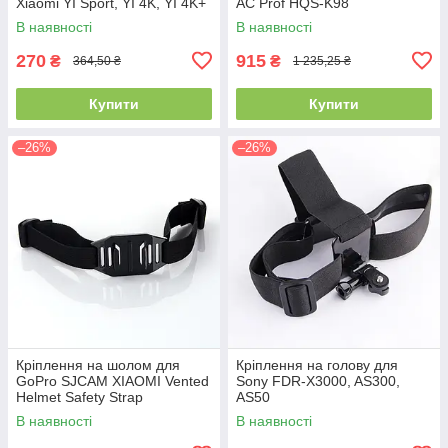
Xiaomi YI Sport, YI 4K, YI 4K+
AC Prof HQS-K98
В наявності
В наявності
270
915
₴
₴
364,50 ₴
1 235,25 ₴
Купити
Купити
–26%
–26%
Кріплення на шолом для
Кріплення на голову для
GoPro SJCAM XIAOMI Vented
Sony FDR-X3000, AS300,
Helmet Safety Strap
AS50
В наявності
В наявності