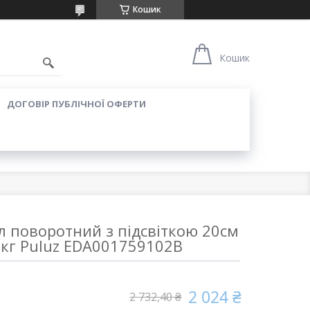
Кошик
Кошик
ДОГОВІР ПУБЛІЧНОЇ ОФЕРТИ
л поворотний з підсвіткою 20см
0кг Puluz EDA001759102B
2 024 ₴
2 732,40 ₴