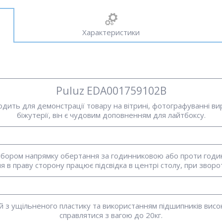
Характеристики
Puluz EDA001759102B
ходить для демонстрації товару на вітрині, фотографуванні ви
біжутерії, він є чудовим доповненням для лайтбоксу.
бором напрямку обертання за годинниковою або проти годинн
я в праву сторону працює підсвідка в центрі столу, при звор
й з ущільненого пластику та використанням підшипників вис
справлятися з вагою до 20кг.