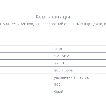
Комплектація
EDA001759202B входить поворотний стіл 20см із підсвідкою, к
20 кг
1 об/45с
220 В
200 × 58мм
ущільнений пластик
900г
білий