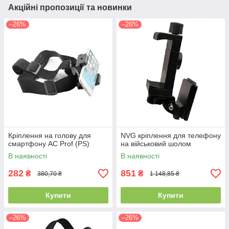
Акційні пропозиції та новинки
–26%
–26%
Кріплення на голову для
NVG кріплення для телефону
смартфону AC Prof (PS)
на військовий шолом
В наявності
В наявності
282
851
₴
₴
380,70 ₴
1 148,85 ₴
Купити
Купити
–26%
–26%