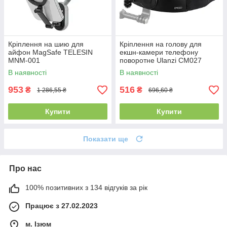
Кріплення на шию для
Кріплення на голову для
айфон MagSafe TELESIN
екшн-камери телефону
MNM-001
поворотне Ulanzi CM027
В наявності
В наявності
953
516
₴
₴
1 286,55 ₴
696,60 ₴
Купити
Купити
Показати ще
Про нас
100% позитивних з 134 відгуків за рік
Працює з 27.02.2023
м. Ізюм