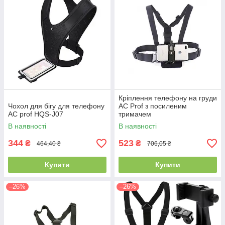
Кріплення телефону на груди
Чохол для бігу для телефону
AC Prof з посиленим
AC prof HQS-J07
тримачем
В наявності
В наявності
344
523
₴
₴
464,40 ₴
706,05 ₴
Купити
Купити
–26%
–26%