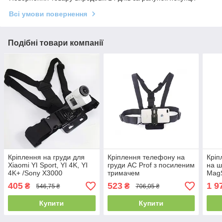
Всі умови повернення
Подібні товари компанії
Кріплення на груди для
Кріплення телефону на
Кріп
Xiaomi YI Sport, YI 4K, YI
груди AC Prof з посиленим
на ш
4K+ /Sony X3000
тримачем
MagS
MNM
405
523
1 9
₴
₴
546,75 ₴
706,05 ₴
Купити
Купити