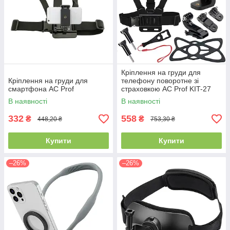
Кріплення на груди для
Кріплення на груди для
телефону поворотне зі
смартфона AC Prof
страховкою AC Prof KIT-27
В наявності
В наявності
332
558
₴
₴
448,20 ₴
753,30 ₴
Купити
Купити
–26%
–26%