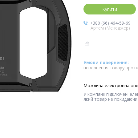
Купити
+380 (66) 464-59-69
Артем (Менеджер)
повернення товару протя
У компанії підключені ел
який товар не покидаючи 