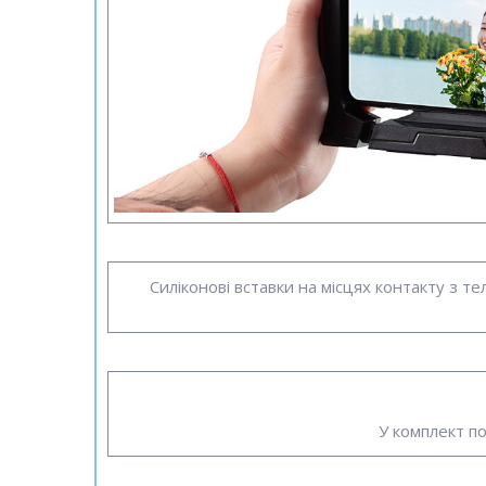
Силіконові вставки на місцях контакту з т
У комплект п