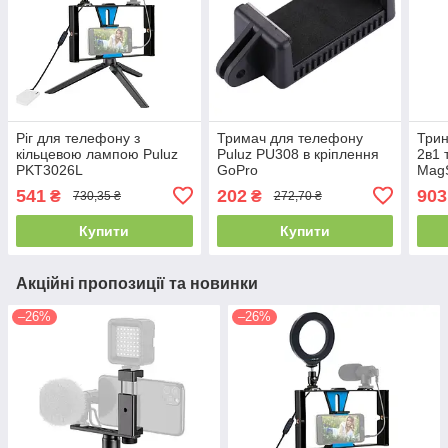
Ріг для телефону з
Тримач для телефону
Трин
кільцевою лампою Puluz
Puluz PU308 в кріплення
2в1 
PKT3026L
GoPro
MagS
541
202
903
₴
₴
730,35 ₴
272,70 ₴
Купити
Купити
Акційні пропозиції та новинки
–26%
–26%