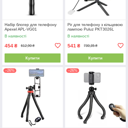
Набір блогер для телефону
Ріг для телефону з кільцевою
Apexel APL-VG01
лампою Puluz PKT3026L
В наявності
В наявності
454
541
₴
₴
612,90 ₴
730,35 ₴
Купити
Купити
–26%
–26%