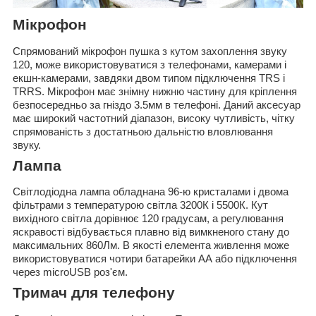
Мікрофон
Спрямований мікрофон пушка з кутом захоплення звуку
120, може використовуватися з телефонами, камерами і
екшн-камерами, завдяки двом типом підключення TRS і
TRRS. Мікрофон має знімну нижню частину для кріплення
безпосередньо за гніздо 3.5мм в телефоні. Даний аксесуар
має широкий частотний діапазон, високу чутливість, чітку
спрямованість з достатньою дальністю вловлювання
звуку.
Лампа
Світлодіодна лампа обладнана 96-ю кристалами і двома
фільтрами з температурою світла 3200К і 5500К. Кут
вихідного світла дорівнює 120 градусам, а регулювання
яскравості відбувається плавно від вимкненого стану до
максимальних 860Лм. В якості елемента живлення може
використовуватися чотири батарейки АА або підключення
через microUSB роз'єм.
Тримач для телефону