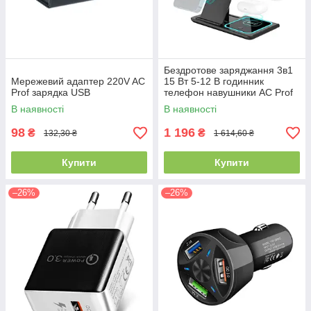
Бездротове заряджання 3в1
Мережевий адаптер 220V AC
15 Вт 5-12 В годинник
Prof зарядка USB
телефон навушники AC Prof
3in1W
В наявності
В наявності
98
1 196
₴
₴
132,30 ₴
1 614,60 ₴
Купити
Купити
–26%
–26%