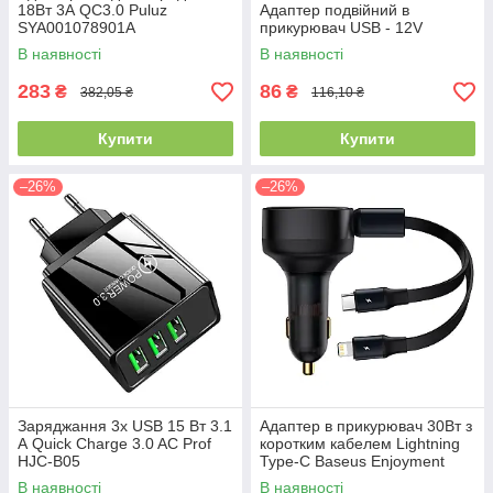
18Вт 3А QC3.0 Puluz
Адаптер подвійний в
SYA001078901A
прикурювач USB - 12V
В наявності
В наявності
283
86
₴
₴
382,05 ₴
116,10 ₴
Купити
Купити
–26%
–26%
Заряджання 3x USB 15 Вт 3.1
Адаптер в прикурювач 30Вт з
А Quick Charge 3.0 AC Prof
коротким кабелем Lightning
HJC-B05
Type-C Baseus Enjoyment
CGTX000001
В наявності
В наявності