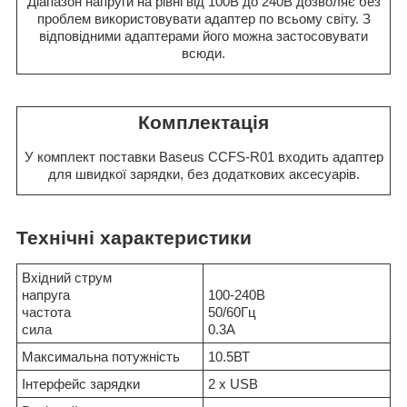
Діапазон напруги на рівні від 100В до 240В дозволяє без
проблем використовувати адаптер по всьому світу. З
відповідними адаптерами його можна застосовувати
всюди.
Комплектація
У комплект поставки Baseus CCFS-R01 входить адаптер
для швидкої зарядки, без додаткових аксесуарів.
Технічні характеристики
Вхідний струм
напруга
100-240В
частота
50/60Гц
сила
0.3А
Максимальна потужність
10.5ВТ
Інтерфейс зарядки
2 х USB