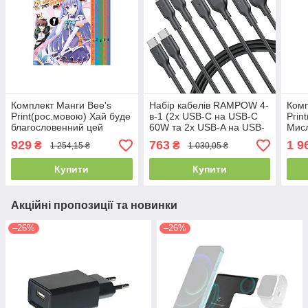
Комплект Манги Bee's
Набір кабелів RAMPOW 4-
Комп
Print(рос.мовою) Хай буде
в-1 (2x USB-C на USB-C
Prin
благословенний цей
60W та 2x USB-A на USB-
Мисл
прекрасний світ Kono
C) 1м, Швидка зарядка
Hunt
929
763
1 9
₴
₴
1 254,15 ₴
1 030,05 ₴
Subarashii BP KSSET
Fast Charge, Чорний
BP 
01(PS)
(RAG01)
Купити
Купити
Акційні пропозиції та новинки
–26%
–26%