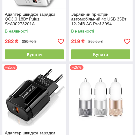
Адаптер швидкої зарядки
Зарядний пристрій
QC3.0 18Вт Puluz
автомобільний 4x USB 35Вт
SYA00273201A
12-24В AC Prof 3994
В наявності
В наявності
282
219
₴
₴
380,70 ₴
295,65 ₴
Купити
Купити
–26%
–26%
Адаптер швидкої зарядки