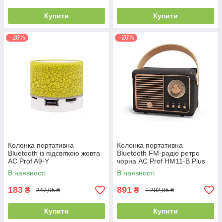
Купити
Купити
–26%
–26%
Колонка портативна
Колонка портативна
Bluetooth із підсвіткою жовта
Bluetooth FM-радіо ретро
AC Prof A9-Y
чорна AC Prof HM11-B Plus
В наявності
В наявності
183
891
₴
₴
247,05 ₴
1 202,85 ₴
Купити
Купити