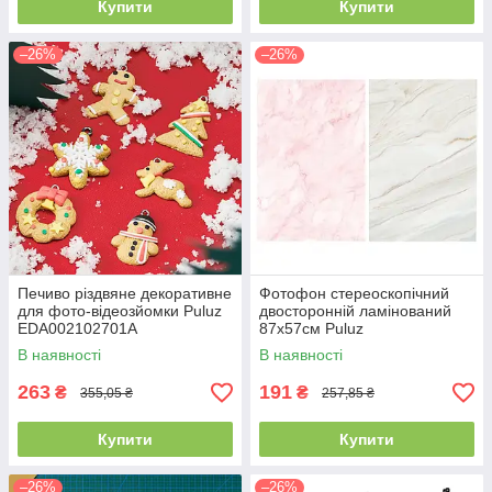
Купити
Купити
–26%
–26%
Печиво різдвяне декоративне
Фотофон стереоскопічний
для фото-відеозйомки Puluz
двосторонній ламінований
EDA002102701A
87x57см Puluz
TBD0602108701M
В наявності
В наявності
263
191
₴
₴
355,05 ₴
257,85 ₴
Купити
Купити
–26%
–26%