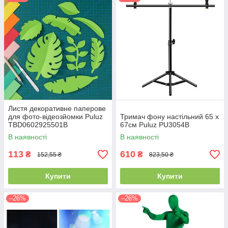
Листя декоративне паперове
для фото-відеозйомки Puluz
Тримач фону настільний 65 x
TBD0602925501B
67см Puluz PU3054B
В наявності
В наявності
113
610
₴
₴
152,55 ₴
823,50 ₴
Купити
Купити
–26%
–26%