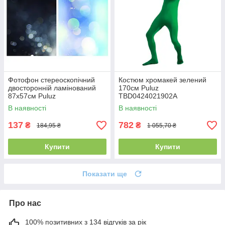
Фотофон стереоскопічний
Костюм хромакей зелений
двосторонній ламінований
170см Puluz
87x57см Puluz
TBD0424021902A
TBD0602108701O
В наявності
В наявності
137
782
₴
₴
184,95 ₴
1 055,70 ₴
Купити
Купити
Показати ще
Про нас
100% позитивних з 134 відгуків за рік