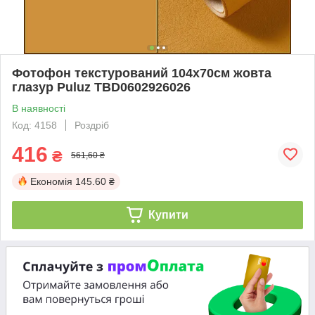
Фотофон текстурований 104x70см жовта
глазур Puluz TBD0602926026
В наявності
Код: 4158
Роздріб
416
₴
561,60 ₴
Економія
145.60 ₴
Купити