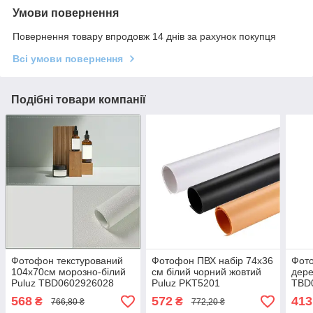
Умови повернення
Повернення товару впродовж 14 днів за рахунок покупця
Всі умови повернення
Подібні товари компанії
Фотофон текстурований
Фотофон ПВХ набір 74x36
Фот
104x70см морозно-білий
см білий чорний жовтий
дере
Puluz TBD0602926028
Puluz PKT5201
TBD
568
572
413
₴
₴
766,80 ₴
772,20 ₴