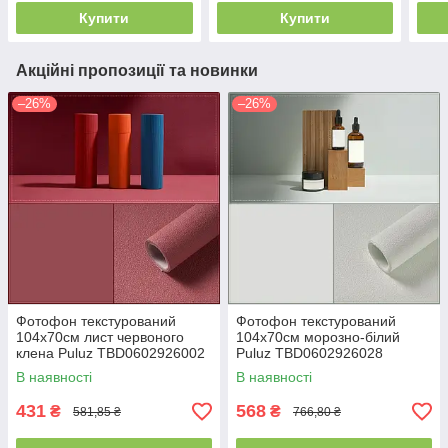
Купити
Купити
Акційні пропозиції та новинки
–26%
–26%
Фотофон текстурований
Фотофон текстурований
104x70см лист червоного
104x70см морозно-білий
клена Puluz TBD0602926002
Puluz TBD0602926028
В наявності
В наявності
431
568
₴
₴
581,85 ₴
766,80 ₴