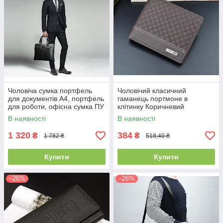
Чоловіча сумка портфель
Чоловічий класичний
для документів А4, портфель
гаманець портмоне в
для роботи, офісна сумка ПУ
клітинку Коричневий
шкіра чорна, коричнева(PS)
В наявності
В наявності
1 320
384
₴
₴
1 782 ₴
518,40 ₴
Купити
Купити
–26%
–26%