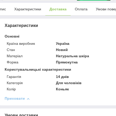
пис
Характеристики
Доставка
Оплата
Умови пове
Характеристики
Основні
Країна виробник
Україна
Стан
Новий
Матеріал
Натуральна шкіра
Форма
Прямокутна
Користувальницькі характеристики
Гарантія
14 днів
Категорія
Для чоловіків
Колір
Коньяк
Приховати
Умови доставки