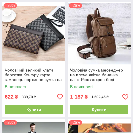
–26%
–26%
Чоловічий великий клатч
Чоловіча сумка месенджер
барсетка Кенгуру карта,
на плече якісна бананка
гаманець портмоне сумка на
слінг. Рюкзак крос-боді
ремінці
коричнева еко шкіра(PS)
В наявності
В наявності
622
1 187
₴
₴
839,70 ₴
1 602,45 ₴
Купити
Купити
–26%
–26%