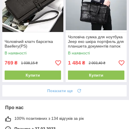
Чоловіча сумка для ноутбука
Чоловічий клатч барсетка
Jeep еко шкіра портфель для
Baellery(PS)
планшета документів папок
А4(PS)
В наявності
В наявності
769
1 484
₴
₴
1 038,15 ₴
2 003,40 ₴
Купити
Купити
Показати ще
Про нас
100% позитивних з 134 відгуків за рік
Працює з 27.02.2023