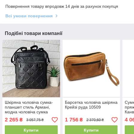
Повернення товару впродовж 14 днів за рахунок покупця
Всі умови повернення
Подібні товари компанії
Шкіряна чоловіча сумка-
Барсетка чоловіча шкіряна
Сумк
планшет стиль Армані,
Крейзі руда 10509
пряж
модна чоловіча сумка
Канв
барсетка Armani з
Італ
2 265
1 756
4 0
₴
₴
3 057,75 ₴
2 370,60 ₴
натуральної шкіри чорна
Купити
Купити