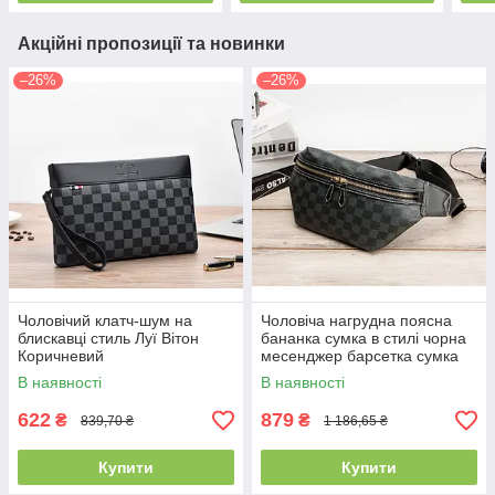
Акційні пропозиції та новинки
–26%
–26%
Чоловічий клатч-шум на
Чоловіча нагрудна поясна
блискавці стиль Луї Вітон
бананка сумка в стилі чорна
Коричневий
месенджер барсетка сумка
на пояс слінг через
В наявності
В наявності
плече(PS)
622
879
₴
₴
839,70 ₴
1 186,65 ₴
Купити
Купити