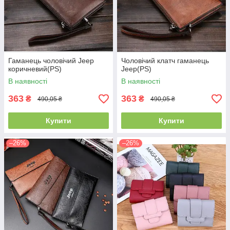
Гаманець чоловічий Jeep
Чоловічий клатч гаманець
коричневий(PS)
Jeep(PS)
В наявності
В наявності
363
363
₴
₴
490,05 ₴
490,05 ₴
Купити
Купити
–26%
–26%