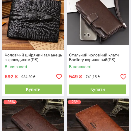
Чоловічий шкіряний гаманець
Стильний чоловічий клатч
з крокодилом(PS)
Baellery коричневий(PS)
В наявності
В наявності
692
549
₴
₴
934,20 ₴
741,15 ₴
Купити
Купити
–26%
–26%