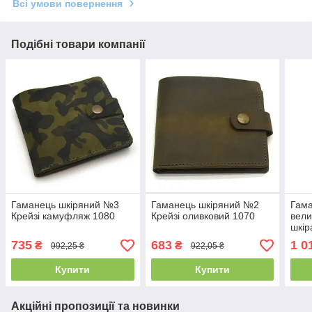
Всі умови повернення
Подібні товари компанії
Гаманець шкіряний №3
Гаманець шкіряний №2
Гама
Крейзі камуфляж 1080
Крейзі оливковий 1070
вели
шкір
110
735
683
1 0
₴
₴
992,25 ₴
922,05 ₴
Купити
Купити
Акційні пропозиції та новинки