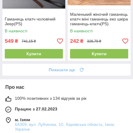
Маленький жіночий гаманець
Гаманець клатч чоловічий
клатч міні гаманець еко шкіра
Jeep(PS)
гаманець-клатч(PS)
В наявності
В наявності
549
242
₴
₴
741,15 ₴
326,70 ₴
Купити
Купити
Показати ще
Про нас
100% позитивних з 134 відгуків за рік
Працює з 27.02.2023
м. Ізюм
64309, вул. Лубченка, 10, Харківська область, Ізюм,
Україна