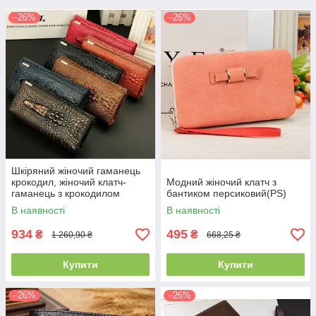
–26%
–26%
Шкіряний жіночий гаманець
крокодил, жіночий клатч-
Модний жіночий клатч з
гаманець з крокодилом
бантиком персиковий(PS)
натуральна шкіра(PS)
В наявності
В наявності
934
495
₴
₴
1 260,90 ₴
668,25 ₴
Купити
Купити
–26%
–26%