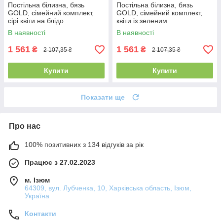
Постільна білизна, бязь
Постільна білизна, бязь
GOLD, сімейний комплект,
GOLD, сімейний комплект,
сірі квіти на блідо
квіти із зеленим
фіолетовому фоні
компаньйоном
В наявності
В наявності
компаньйон
1 561
1 561
₴
₴
2 107,35 ₴
2 107,35 ₴
Купити
Купити
Показати ще
Про нас
100% позитивних з 134 відгуків за рік
Працює з 27.02.2023
м. Ізюм
64309, вул. Лубченка, 10, Харківська область, Ізюм,
Україна
Контакти