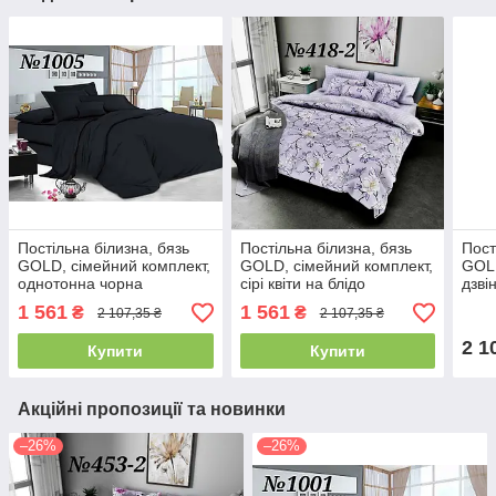
Постільна білизна, бязь
Постільна білизна, бязь
Пост
GOLD, сімейний комплект,
GOLD, сімейний комплект,
GOLD
однотонна чорна
сірі квіти на блідо
дзві
фіолетовому фоні
1 561
1 561
₴
₴
2 107,35 ₴
2 107,35 ₴
компаньйон
2 1
Купити
Купити
Акційні пропозиції та новинки
–26%
–26%