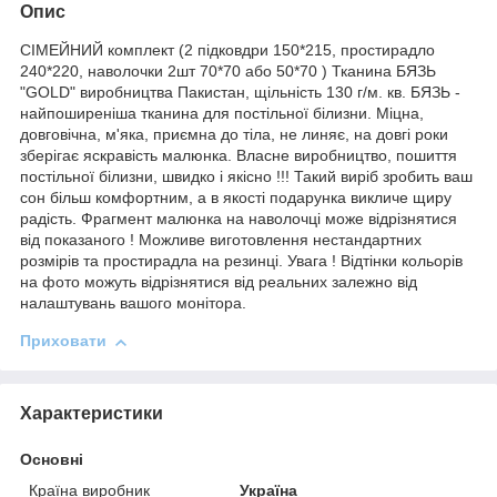
Опис
СІМЕЙНИЙ комплект (2 підковдри 150*215, простирадло
240*220, наволочки 2шт 70*70 або 50*70 ) Тканина БЯЗЬ
"GOLD" виробництва Пакистан, щільність 130 г/м. кв. БЯЗЬ -
найпоширеніша тканина для постільної білизни. Міцна,
довговічна, м'яка, приємна до тіла, не линяє, на довгі роки
зберігає яскравість малюнка. Власне виробництво, пошиття
постільної білизни, швидко і якісно !!! Такий виріб зробить ваш
сон більш комфортним, а в якості подарунка викличе щиру
радість. Фрагмент малюнка на наволочці може відрізнятися
від показаного ! Можливе виготовлення нестандартних
розмірів та простирадла на резинці. Увага ! Відтінки кольорів
на фото можуть відрізнятися від реальних залежно від
налаштувань вашого монітора.
Приховати
Характеристики
Основні
Країна виробник
Україна