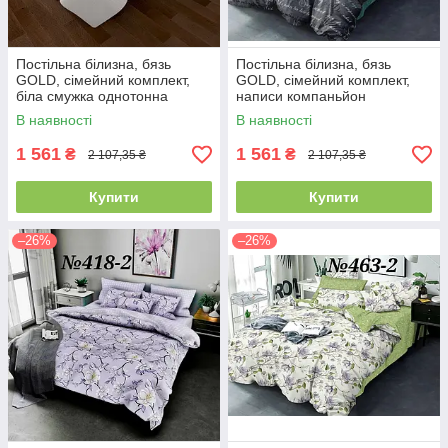
Постільна білизна, бязь
Постільна білизна, бязь
GOLD, сімейний комплект,
GOLD, сімейний комплект,
біла смужка однотонна
написи компаньйон
В наявності
В наявності
1 561
1 561
₴
₴
2 107,35 ₴
2 107,35 ₴
Купити
Купити
–26%
–26%