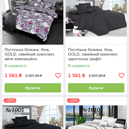
Постільна білизна, бязь
Постільна білизна, бязь
GOLD, сімейний комплект,
GOLD, сімейний комплект,
квіти компаньйон
однотонна графіт
В наявності
В наявності
1 561
1 561
₴
₴
2 107,35 ₴
2 107,35 ₴
Купити
Купити
–26%
–26%