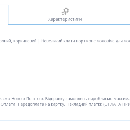
Характеристики
орний, коричневий | Невеликий клатч портмоне чоловіче для чол
равляємо Новою Поштою. Відправку замовлень виробляємо макси
мОплата, Передоплата на картку, Накладний платіж (ОПЛАТА П