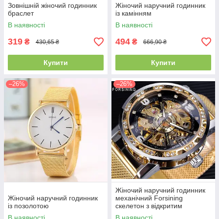
Зовнішній жіночий годинник
Жіночий наручний годинник
браслет
із камінням
В наявності
В наявності
319
494
₴
₴
430,65 ₴
666,90 ₴
Купити
Купити
–26%
–26%
Жіночий наручний годинник
Жіночий наручний годинник
механічний Forsining
із позолотою
скелетон з відкритим
механізмом і камінчиками
В наявності
В наявності