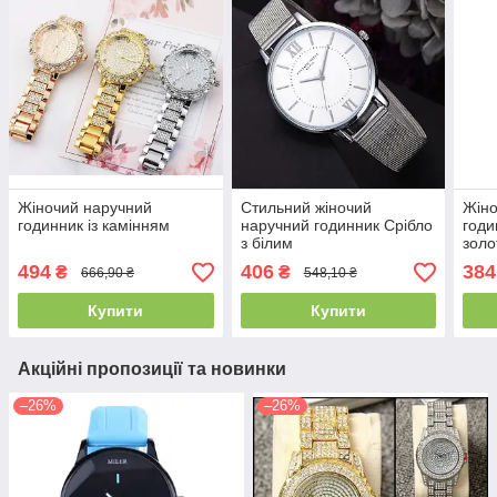
Жіночий наручний
Стильний жіночий
Жіно
годинник із камінням
наручний годинник Срібло
годи
з білим
золо
494
406
384
₴
₴
666,90 ₴
548,10 ₴
Купити
Купити
Акційні пропозиції та новинки
–26%
–26%