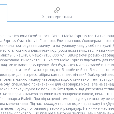
Характеристики
6 чашок Червона Особливості Bialetti Moka Express red Тип кавов
ka Express Сумісність із Газовою, Електричною, Склокерамічною п
хвилини приготувати смачну та натуральну каву у себе на кухні. 
литого алюмінію з класичним корпусом який залишався незмінним
мність: 3 чашки, 6 чашок (150-300 мл). Вибираючи розмір кавова
рахована. Використання: Bialetti Moka Express підходить для газ
огляд: мити кавоварку вручну, без будь-яких миючих засобів. Не 
вався протягом багатьох років, щоб зробити його більш ергоном
авоварки для еспресо: збірна камера, алюмінієвий бойлер унікал
Заповніть нижню камеру кавоварки водою кімнатної температури (
молу: спеціально призначений для кавоварки мока, але не занадт
мока на плиту (ручка не повинна бути прямо над джерелом тепла)
и. Коли верхня камера заповниться завареною кавою, вимкніть на
ої кавоварки Bialetti При підвищенні температури у нижньому рез
ана мелена кава. Під час проходу гарячої води через каву і відб
ва через трубку потрапляє у верхній резервуар. На нижній части
 деталь у пристрої, що працює з високим тиском. Цей клапан вик