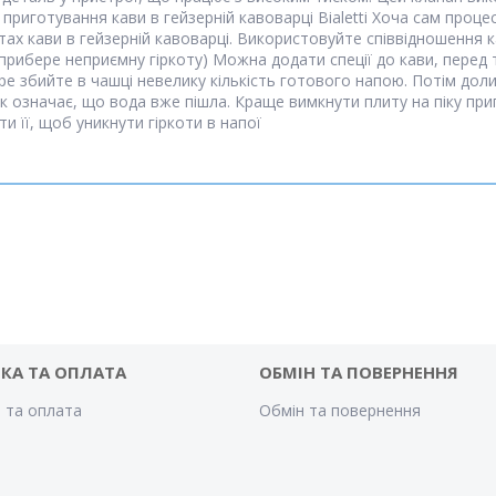
риготування кави в гейзерній кавоварці Bialetti Хоча сам процес
ептах кави в гейзерній кавоварці. Використовуйте співвідношенн
 прибере неприємну гіркоту) Можна додати спеції до кави, перед
ре збийте в чашці невелику кількість готового напою. Потім доли
ук означає, що вода вже пішла. Краще вимкнути плиту на піку пр
и її, щоб уникнути гіркоти в напої
КА ТА ОПЛАТА
ОБМІН ТА ПОВЕРНЕННЯ
 та оплата
Обмін та повернення