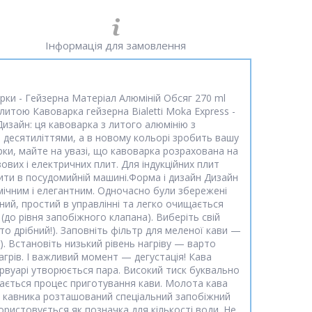
Інформація для замовлення
арки - Гейзерна Матеріал Алюміній Обсяг 270 ml
литою Кавоварка гейзерна Bialetti Moka Express -
Дизайн: ця кавоварка з литого алюмінію з
 десятиліттями, а в новому кольорі зробить вашу
рки, майте на увазі, що кавоварка розрахована на
ових і електричних плит. Для індукційних плит
мити в посудомийній машині.Форма і дизайн Дизайн
ічним і елегантним. Одночасно були збережені
ьний, простий в управлінні та легко очищається
до рівня запобіжного клапана). Виберіть свій
о дрібний!). Заповніть фільтр для меленої кави —
. Встановіть низький рівень нагріву — варто
грів. І важливий момент — дегустація! Кава
ервуарі утворюється пара. Високий тиск буквально
увається процес приготування кави. Молота кава
ні кавника розташований спеціальний запобіжний
ористовується як позначка для кількості води. Не