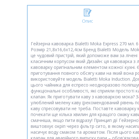
Опис
Гейзерна кавоварка Bialetti Moka Express 270 мл. 
Розмір 21,8х16,6х12,4см Бренд Bialetti Модель Mo
це чудовий пристрій, який допоможе вам за лічені 
класичним корпусом який Дизайн: ця кавоварка з 
кавоварку оригінальним елементом кожної кухні. Є
приготування повного обсягу кави на який вона роз
використовуйте модель Bialetti Moka Induction. Д
цього чайника для еспресо неодноразово поліпшу
функціональні особливості, які сприяли простоті к
клапан. Як приготувати каву з кавоваркою мока? 
улюблений мелену каву (рекомендований рівень по
каву спресовувати не треба. Поставте кавоварку 
почекати ще кілька хвилин для кращого смаку кав
смачніша, якщо пити відразу! Принцип дії Гейзерн
виштовхує окріп через фільтр сито, в якому насип
насичує воду смаком та ароматом. Після цього ка
клапан для аварійного випуску пари – обов'язкова