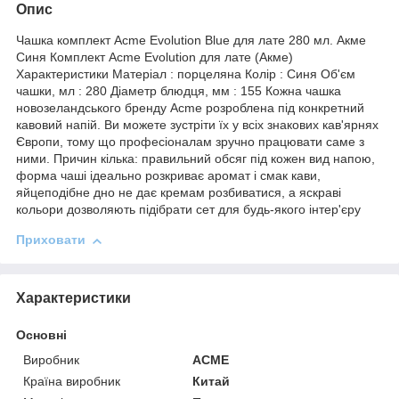
Опис
Чашка комплект Acme Evolution Blue для лате 280 мл. Акме
Синя Комплект Acme Evolution для лате (Акме)
Характеристики Матеріал : порцеляна Колір : Синя Об'єм
чашки, мл : 280 Діаметр блюдця, мм : 155 Кожна чашка
новозеландського бренду Acme розроблена під конкретний
кавовий напій. Ви можете зустріти їх у всіх знакових кав'ярнях
Європи, тому що професіоналам зручно працювати саме з
ними. Причин кілька: правильний обсяг під кожен вид напою,
форма чаші ідеально розкриває аромат і смак кави,
яйцеподібне дно не дає кремам розбиватися, а яскраві
кольори дозволяють підібрати сет для будь-якого інтер'єру
Приховати
Характеристики
Основні
Виробник
ACME
Країна виробник
Китай