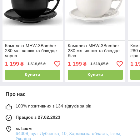
Комплект MHW-3Bomber
Комплект MHW-3Bomber
Ком
280 мл. чашка та блюдце
280 мл. чашка та блюдце
280 
чорна
біла
сіра
1 199
1 199
1 1
₴
₴
1 618,65 ₴
1 618,65 ₴
Купити
Купити
Про нас
100% позитивних з 134 відгуків за рік
Працює з 27.02.2023
м. Ізюм
64309, вул. Лубченка, 10, Харківська область, Ізюм,
Україна