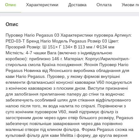
Опис
Характеристики
Доставка
Оплата
Умови п
Опис
Пуровер Hario Pegasus 03 Характеристики пуровера Артикул:
PED-03-T Бренд Hario Модель Pegasus Розмір 03 Цвет:
Прозорий Розмір: Ш 151× Г 134× В 113 мм / Φ134 мм
Місткість: 4-7 чашки Вага (включно з індивідуальною
коробкою): приблизно 146 г. Матеріал: Корпус/Акрилонітрил-
стирольна смола Країна походження: Японія Пуровер Hario
Pegasus Новинка від Японського виробника обладнання для
кави Hario Pegasus. Пуровер, у якому фірмові внутрішні
елементи флагманської конусної кавоварки V60 поєднуються
з конічною кавоваркою з плоским дном. Виступи призначені
для запобігання прилипанню паперу до стіни та водночас
забезпечують особливий шлях для стікання відфільтрованого
напою після того, як вода налита по спіралі. Порівнюючи з
суто конічним пуровером V60, який підтримує фільтр із
загостреним дном через один отвір більшого розміру, Pegasus
забезпечує повільніше заварювання через два порівняно
маленькі отвори під клином фільтра. Форма Pegasus схожа на
культовий фільтр для кави Melitta і форму, де кругла верхня