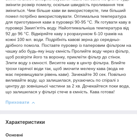
змінити розмір помелу, оскільки швидкість проливання теж
зміниться. Чим більше кави ви використовуєте, тим більший
помел потрібно використовувати. Оптимальна температура
для приготування кави в пуровері 90-95 °C. Як готувати каву в
пуровері Закип'ятіть воду. Найоптимальніша температура від
92 до 96 °C. Відміряйте каву з розрахунком 6-10 грамів на
кожні 100 мл. води. Подрібніть кавові зерна до середньо-
дрібного помола. Поставте пуровер із паперовим фільтром на
чашку або будь-яку іншу ємність Пролийте воду через фільтр,
щоб розігріти його та воронку, приклеїти фільтр до стінок.
Злити воду з ємності. Висипте каву в центр фільтра. Влийте
трохи гарячої води так, щоб змочити мелену кава (вода не
має перевищувати рівень кави). Зачекайте 30 сек. Повільно
виливайте воду, що залишилася, рухаючись по спіралі з
центру до зовнішньої частини за 2 хв. Дочекайтеся поки вода,
що залишилася у фільтрі стече в ємність. Кава готова!
Приховати
Характеристики
Основні