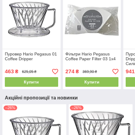
Пуровер Hario Pegasus 01
Фільтри Hario Pegasus
Пуро
Coffee Dripper
Coffee Paper Filter 03 1x4
Drip
Силі
463
274
941
₴
₴
625,05 ₴
369,90 ₴
Купити
Купити
Акційні пропозиції та новинки
–26%
–26%