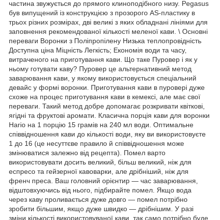
частина звужується до прямого клиноподібного низу. Pegasus
був випущений із конструкцією з прозорого AS-пластику в
трьох різних розмірах, дві великі з яких обладнані лініями для
заповнення рекомендованої кількості меленої кави. \ Основні
переваги Воронки з Поліпропілену Низька теплопровідність
Доступна ціна Міцність Легкість; Економія води та часу,
витраченого на приготування кави. Що таке Пуровер і як у
ньому готувати каву? Пуровер це альтернативний метод
заварювання кави, у якому використовується спеціальний
девайс у формі воронки. Приготування кави в пуровері дуже
схоже на процес приготування кави в кемексі, але має свої
переваги. Такий метод добре допомагає розкривати квіткові,
ягідні та фруктові аромати. Класична порція кави для воронки
Hario на 1 порцію 15 грамів на 240 мл води. Оптимальне
співвідношення кави до кількості води, яку ви використовуєте
1 до 16 (це несуттєве правило й співвідношення може
змінюватися залежно від рецепта). Помел варто
використовувати досить великий, більш великий, ніж для
еспресо та гейзерної кавоварки, але дрібніший, ніж для
френч преса. Ваш головний орієнтир — час заварювання,
відштовхуючись від нього, підбирайте помел. Якщо вода
через каву проливається дуже довго — помел потрібно
зробити більшим, якщо дуже швидко — дрібнішим. У разі
зміни кількості використовуваної кави, так само потрібно буде