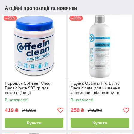
Акційні пропозиції та новинки
–26%
–26%
Порошок Coffeein Clean
Рідина Optimal Pro 1 літр
Decalcinate 900 гр для
Decalcinate для чищення
декальцінації
кавомашин від накипу та
декальцинації
В наявності
В наявності
419
258
₴
₴
565,65 ₴
348,30 ₴
Купити
Купити