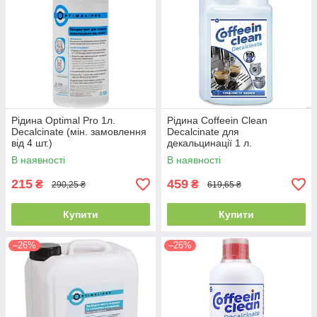
Рідина Optimal Pro 1л.
Рідина Coffeein Clean
Decalcinate (мін. замовлення
Decalcinate для
від 4 шт.)
декальцинації 1 л.
В наявності
В наявності
215
459
₴
₴
290,25 ₴
619,65 ₴
Купити
Купити
–26%
–26%