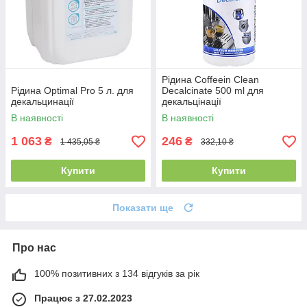
Рідина Coffeein Clean
Рідина Optimal Pro 5 л. для
Decalcinate 500 ml для
декальцинації
декальцінації
В наявності
В наявності
1 063
246
₴
₴
1 435,05 ₴
332,10 ₴
Купити
Купити
Показати ще
Про нас
100% позитивних з 134 відгуків за рік
Працює з 27.02.2023