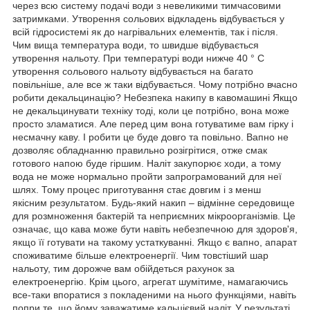
через всю систему подачі води з невеликими тимчасовими
затримками. Утворення сольових відкладень відбувається у
всій гідросистемі як до нагрівальних елементів, так і після.
Чим вища температура води, то швидше відбувається
утворення нальоту. При температурі води нижче 40 ° C
утворення сольового нальоту відбувається на багато
повільніше, але все ж таки відбувається. Чому потрібно вчасно
робити декальцинацію? Небезпека накипу в кавомашині Якщо
не декальцинувати техніку тоді, коли це потрібно, вона може
просто зламатися. Але перед цим вона готуватиме вам гірку і
несмачну каву. І робити це буде довго та повільно. Вапно не
дозволяє обладнанню правильно розігрітися, отже смак
готового напою буде гіршим. Наліт закупорює ходи, а тому
вода не може нормально пройти запрограмований для неї
шлях. Тому процес приготування стає довгим і з менш
якісним результатом. Будь-який накип – відмінне середовище
для розмноження бактерій та неприємних мікроорганізмів. Це
означає, що кава може бути навіть небезпечною для здоров'я,
якщо її готувати на такому устаткуванні. Якщо є вапно, апарат
споживатиме більше електроенергії. Чим товстіший шар
нальоту, тим дорожче вам обійдеться рахунок за
електроенергію. Крім цього, агрегат шумітиме, намагаючись
все-таки впоратися з покладеними на нього функціями, навіть
попри те, що йому заважатиме кальцієвий наліт. У результаті