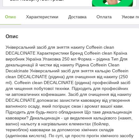
Опис
Характеристики
Доставка
Оплата
Умови п
Опис
Універсальний засіб для зняття накипу Coffeein clean
DECALCINATE Характеристики Бренд Coffeein clean Країна
виробник Україна Упаковка 250 мл Форма – рідина Тип Для
декальцинації й чистки від накипу Рідина Coffeein Clean
Decalcinate Універсальний засіб для зняття кальцію Coffeein
clean DECALCINATE (рідина) для очищення від накипу (250
ml). Coffeein clean DECALCINATE (рідина) професійний засіб
для чищення побутової техніки. Підходить для професійних
чи автоматичних кофемашин. Засіб для очищення від накипу
DECALCINATE допомагає захистити кавоварку від утворення
вапняного осаду, який погіршує смак і аромат вашої кави.
Підходить для будь-якого обладнання Що таке декальцинація
кавоварки? Декальцинація - це видалення кальцієвого (накип,
вапно) нальоту в нагрівальних елементах (бойлер,
термоблок) кавоварки за допомогою хімічних складів
(адипінова кислота). По суті, це просто прогін хімічного засобу