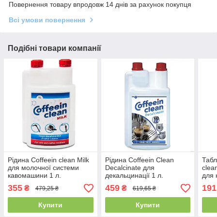
Повернення товару впродовж 14 днів за рахунок покупця
Всі умови повернення
Подібні товари компанії
Рідина Coffeein clean Milk
Рідина Coffeein Clean
Табл
для молочної системи
Decalcinate для
clea
кавомашини 1 л.
декальцинації 1 л.
для
355
459
191
₴
₴
479,25 ₴
619,65 ₴
Купити
Купити