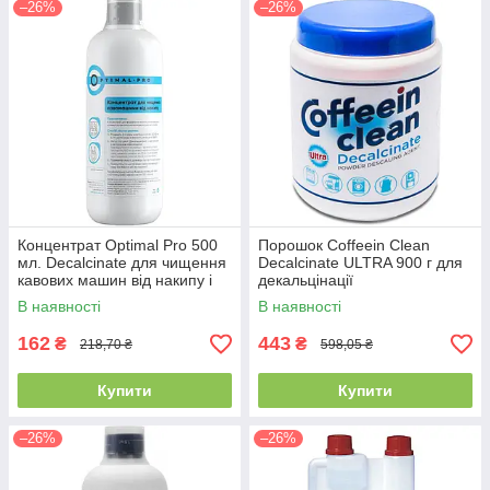
–26%
–26%
Концентрат Optimal Pro 500
Порошок Coffeein Clean
мл. Decalcinate для чищення
Decalcinate ULTRA 900 г для
кавових машин від накипу і
декальцінації
декальцинації
В наявності
В наявності
162
443
₴
₴
218,70 ₴
598,05 ₴
Купити
Купити
–26%
–26%