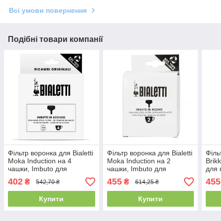
Всі умови повернення
Подібні товари компанії
Фільтр воронка для Bialetti
Фільтр воронка для Bialetti
Філь
Moka Induction на 4
Moka Induction на 2
Brik
чашки, Imbuto для
чашки, Imbuto для
для 
гейзерної кавоварки
гейзерної кавоварки
402
455
455
₴
₴
542,70 ₴
614,25 ₴
Купити
Купити