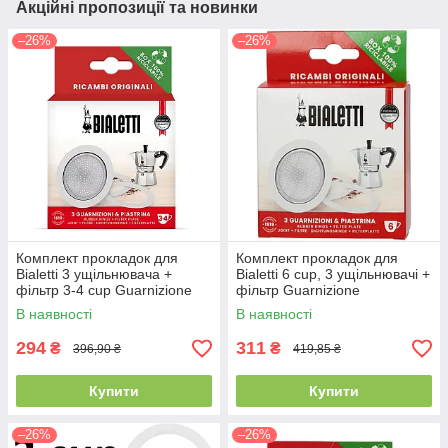
Акційні пропозиції та новинки
–26%
–26%
Комплект прокладок для
Комплект прокладок для
Bialetti 3 ущільнювача +
Bialetti 6 cup, 3 ущільнювачі +
фільтр 3-4 cup Guarnizione
фільтр Guarnizione
В наявності
В наявності
294
311
₴
₴
396,90 ₴
419,85 ₴
Купити
Купити
–26%
–26%