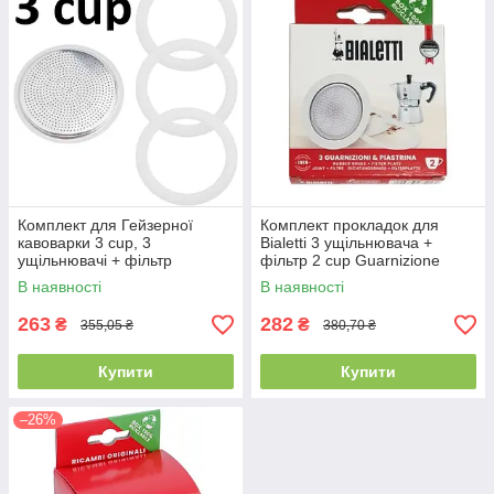
Комплект для Гейзерної
Комплект прокладок для
кавоварки 3 cup, 3
Bialetti 3 ущільнювача +
ущільнювачі + фільтр
фільтр 2 cup Guarnizione
В наявності
В наявності
263
282
₴
₴
355,05 ₴
380,70 ₴
Купити
Купити
–26%