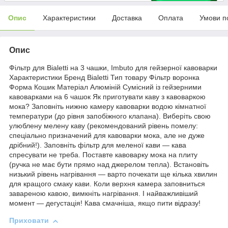
Опис
Характеристики
Доставка
Оплата
Умови п
Опис
Фільтр для Bialetti на 3 чашки, Imbuto для гейзерної кавоварки
Характеристики Бренд Bialetti Тип товару Фільтр воронка
Форма Кошик Матеріал Алюміній Сумісний із гейзерними
кавоварками на 6 чашок Як приготувати каву з кавоваркою
мока? Заповніть нижню камеру кавоварки водою кімнатної
температури (до рівня запобіжного клапана). Виберіть свою
улюблену мелену каву (рекомендований рівень помелу:
спеціально призначений для кавоварки мока, але не дуже
дрібний!). Заповніть фільтр для меленої кави — кава
спресувати не треба. Поставте кавоварку мока на плиту
(ручка не має бути прямо над джерелом тепла). Встановіть
низький рівень нагрівання — варто почекати ще кілька хвилин
для кращого смаку кави. Коли верхня камера заповниться
завареною кавою, вимкніть нагрівання. І найважливіший
момент — дегустація! Кава смачніша, якщо пити відразу!
Приховати