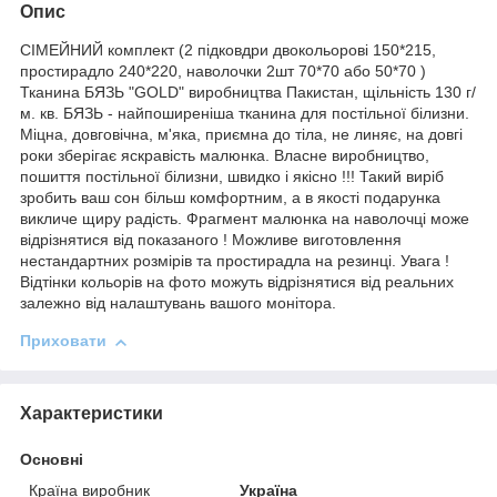
Опис
СІМЕЙНИЙ комплект (2 підковдри двокольорові 150*215,
простирадло 240*220, наволочки 2шт 70*70 або 50*70 )
Тканина БЯЗЬ "GOLD" виробництва Пакистан, щільність 130 г/
м. кв. БЯЗЬ - найпоширеніша тканина для постільної білизни.
Міцна, довговічна, м'яка, приємна до тіла, не линяє, на довгі
роки зберігає яскравість малюнка. Власне виробництво,
пошиття постільної білизни, швидко і якісно !!! Такий виріб
зробить ваш сон більш комфортним, а в якості подарунка
викличе щиру радість. Фрагмент малюнка на наволочці може
відрізнятися від показаного ! Можливе виготовлення
нестандартних розмірів та простирадла на резинці. Увага !
Відтінки кольорів на фото можуть відрізнятися від реальних
залежно від налаштувань вашого монітора.
Приховати
Характеристики
Основні
Країна виробник
Україна