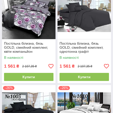
Постільна білизна, бязь
Постільна білизна, бязь
GOLD, сімейний комплект,
GOLD, сімейний комплект,
квіти компаньйон
однотонна графіт
В наявності
В наявності
1 561
1 561
₴
₴
2 107,35 ₴
2 107,35 ₴
Купити
Купити
–26%
–26%