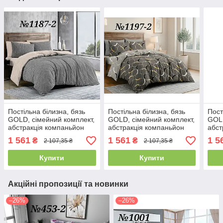
Постільна білизна, бязь
Постільна білизна, бязь
Пост
GOLD, сімейний комплект,
GOLD, сімейний комплект,
GOLD
абстракція компаньйон
абстракція компаньйон
абст
1 561
1 561
1 5
₴
₴
2 107,35 ₴
2 107,35 ₴
Купити
Купити
Акційні пропозиції та новинки
–26%
–26%