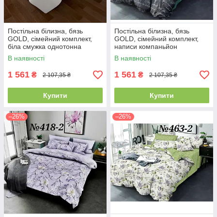
Постільна білизна, бязь
Постільна білизна, бязь
GOLD, сімейний комплект,
GOLD, сімейний комплект,
біла смужка однотонна
написи компаньйон
В наявності
В наявності
1 561
1 561
₴
₴
2 107,35 ₴
2 107,35 ₴
Купити
Купити
–26%
–26%