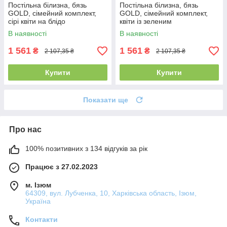
Постільна білизна, бязь
Постільна білизна, бязь
GOLD, сімейний комплект,
GOLD, сімейний комплект,
сірі квіти на блідо
квіти із зеленим
фіолетовому фоні
компаньйоном
В наявності
В наявності
компаньйон
1 561
1 561
₴
₴
2 107,35 ₴
2 107,35 ₴
Купити
Купити
Показати ще
Про нас
100% позитивних з 134 відгуків за рік
Працює з 27.02.2023
м. Ізюм
64309, вул. Лубченка, 10, Харківська область, Ізюм,
Україна
Контакти