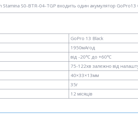
in Stamina S0-BTR-04-TGP входить один акумулятор GoPro13 
GoPro 13 Black
1950мАгод
від -20℃ до +60℃
75-122хв залежно від налашт
40×33×13мм
35г
12 місяців