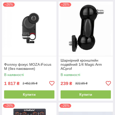
–26%
–26%
Шарнірний кронштейн
Фоллоу фокус MOZA iFocus
подвійний 1/4 Magic Arm
M (без паковання)
ACprof
В наявності
В наявності
1 817
239
₴
₴
2 452,95 ₴
322,65 ₴
Купити
Купити
–26%
–26%