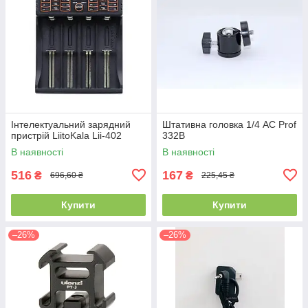
Інтелектуальний зарядний
Штативна головка 1/4 AC Prof
пристрій LiitoKala Lii-402
332B
В наявності
В наявності
516
167
₴
₴
696,60 ₴
225,45 ₴
Купити
Купити
–26%
–26%