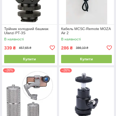
Трійник холодний башмак
Кабель MCSC-Remote MOZA
Ulanzi PT-3S
Air 2
В наявності
В наявності
339
286
₴
₴
457,65 ₴
386,10 ₴
Купити
Купити
–26%
–26%