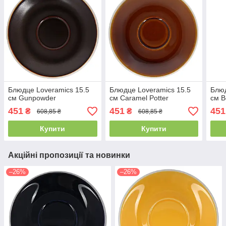
Блюдце Loveramics 15.5
Блюдце Loveramics 15.5
Блюд
см Gunpowder
см Caramel Potter
см B
451
451
451
₴
₴
608,85 ₴
608,85 ₴
Купити
Купити
Акційні пропозиції та новинки
–26%
–26%