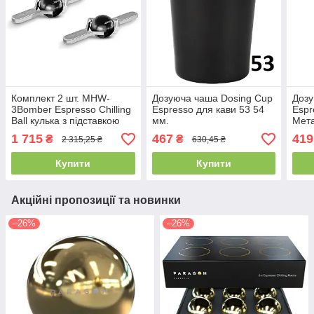
Комплект 2 шт. MHW-
Дозуюча чаша Dosing Cup
Дозу
3Bomber Espresso Chilling
Espresso для кави 53 54
Espr
Ball кулька з підставкою
мм.
Мета
Silver
1 715
467
419
₴
₴
2 315,25 ₴
630,45 ₴
Купити
Купити
Акційні пропозиції та новинки
–26%
–26%