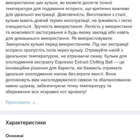
використанню цих кульок, ви можете досягти точної
температури для подавання еспресо, що критично важливо
для ідеальної екстракції. Довговічність: Виготовлені з сталі,
кульки мають довгий термін експлуатації, не іржавіють і легко
очищаються. Зручність використання: Легкість у використанні
та можливості застосування в будь-якому закладі або навіть
для домашнього використання. Як використовувати:
Заморозьте кульки перед використанням. Під час екстракції
еспресо пропустіть потік через кульку. Отримуйте напій з
ідеальною температурою, не втрачаючи смаку. Кульки для
охолодження екстракту Espresso Extract Chilling Ball — це
інноваційне рішення для бариста, які бажають отримати
ідеальне охолодження напою без втрати якості. Вони
допоможуть вам насолоджуватися свіжою та збалансованою
кавою щоразу, забезпечуючи точну температуру та
збереження всіх яскравих нот аромату!
Приховати
Характеристики
Основні