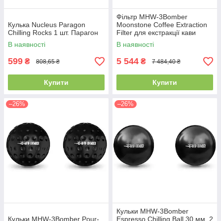
Фільтр MHW-3Bomber
Кулька Nucleus Paragon
Moonstone Coffee Extraction
Chilling Rocks 1 шт. Парагон
Filter для екстракції кави
В наявності
В наявності
599
5 544
₴
₴
808,65 ₴
7 484,40 ₴
Купити
Купити
–26%
–26%
Кульки MHW-3Bomber
Кульки MHW-3Bomber Pour-
Espresso Chilling Ball 30 мм. 2