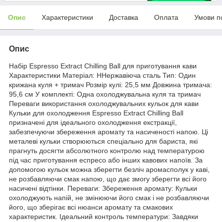
Опис
Характеристики
Доставка
Оплата
Умови п
Опис
Набір Espresso Extract Chilling Ball для приготування кави
Характеристики Матеріал: ННержавіюча сталь Тип: Один
крижана куля + тримач Розмір кулі: 25,5 мм Довжина тримача:
95,6 см У комплекті: Одна охолоджувальна куля та тримач
Переваги використання охолоджувальних кульок для кави
Кульки для охолодження Espresso Extract Chilling Ball
призначені для ідеального охолодження екстракції,
забезпечуючи збереження аромату та насиченості напою. Ці
металеві кульки створюються спеціально для бариста, які
прагнуть досягти абсолютного контролю над температурою
під час приготування еспресо або інших кавових напоїв. За
допомогою кульок можна зберегти безліч аромасполук у каві,
не розбавляючи смак напою, що дає змогу зберегти всі його
насичені відтінки. Переваги: Збереження аромату: Кульки
охолоджують напій, не змінюючи його смак і не розбавляючи
його, що зберігає всі нюанси аромату та смакових
характеристик. Ідеальний контроль температури: Завдяки