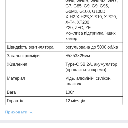
GH5, GH5S, GH5M2, GH7,
G7, G85, G9, G9, G95,
G9M2, G100, G100D
X-H2,X-H2S,X-S10, X-S20,
X-T4, XT200
Z30, ZFC, ZF
можлива підтримка інших
камер
Швидкість вентилятора
регульована до 5000 об/хв
Загальні розміри
95×53×25мм
Живлення
Type-C 5В 2А, акумулятор
(продається окремо)
Матеріал
мідь, алюміній, силікон,
пластик
Вага
106г
Гарантія
12 місяців
Приховати