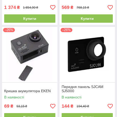
1 374
569
₴
₴
1 854,90 ₴
768,15 ₴
Купити
Купити
–26%
–26%
Передня панель SJCAM
Кришка акумулятора EKEN
SJ5000
В наявності
В наявності
69
144
₴
₴
93,15 ₴
194,40 ₴