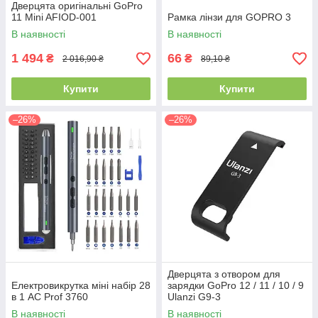
Дверцята оригінальні GoPro
11 Mini AFIOD-001
Рамка лінзи для GOPRO 3
В наявності
В наявності
1 494
66
₴
₴
2 016,90 ₴
89,10 ₴
Купити
Купити
–26%
–26%
Дверцята з отвором для
Електровикрутка міні набір 28
зарядки GoPro 12 / 11 / 10 / 9
в 1 AC Prof 3760
Ulanzi G9-3
В наявності
В наявності