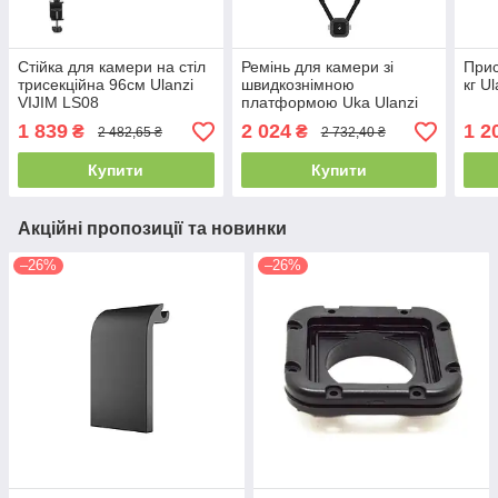
Стійка для камери на стіл
Ремінь для камери зі
Прис
трисекційна 96см Ulanzi
швидкознімною
кг U
VIJIM LS08
платформою Uka Ulanzi
UKA06
1 839
2 024
1 2
₴
₴
2 482,65 ₴
2 732,40 ₴
Купити
Купити
Акційні пропозиції та новинки
–26%
–26%