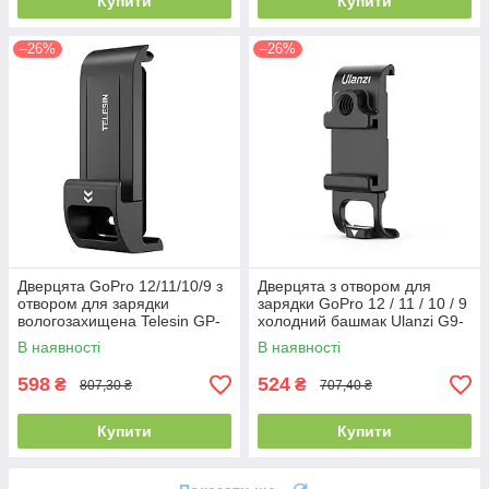
Купити
Купити
–26%
–26%
Дверцята GoPro 12/11/10/9 з
Дверцята з отвором для
отвором для зарядки
зарядки GoPro 12 / 11 / 10 / 9
вологозахищена Telesin GP-
холодний башмак Ulanzi G9-
CLC-G11
6
В наявності
В наявності
598
524
₴
₴
807,30 ₴
707,40 ₴
Купити
Купити