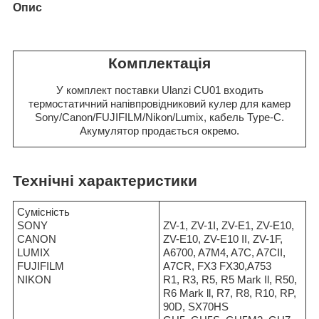
Опис
Комплектація
У комплект поставки Ulanzi CU01 входить
термостатичний напівпровідниковий кулер для камер
Sony/Canon/FUJIFILM/Nikon/Lumix, кабель Type-C.
Акумулятор продається окремо.
Технічні характеристики
Сумісність
SONY
ZV-1, ZV-1I, ZV-E1, ZV-E10,
CANON
ZV-E10, ZV-E10 II, ZV-1F,
LUMIX
A6700, A7M4, A7C, A7CII,
FUJIFILM
A7CR, FX3 FX30,A753
NIKON
R1, R3, R5, R5 Mark Il, R50,
R6 Mark ll, R7, R8, R10, RP,
90D, SX70HS